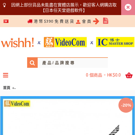
因網上部份貨品未能盡在實體店展示，歡迎客人網購店取
【日本任天堂遊戲軟件】
5366 1340
港 幣 $390 免 費 送 貨
會 員
0 個商品 - HK$0.0
首頁
SilverTec TYPE-C to USB (3.2 Gen 2x1) 200cm (2.0M) Anti-Break
-20%