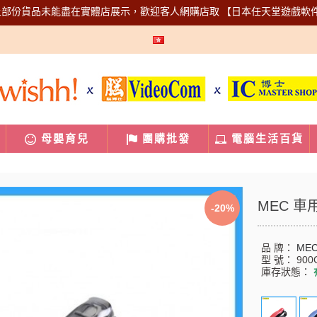
上部份貨品未能盡在實體店展示，歡迎客人網購店取
【日本任天堂遊戲軟
母嬰育兒
團購批發
電腦生活百貨
MEC 車
-20%
品 牌：
ME
型 號：
900
庫存狀態：