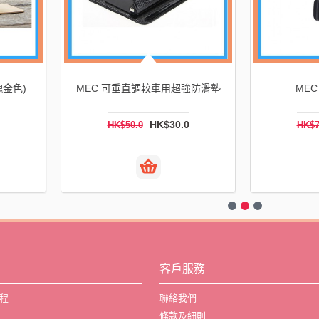
瑰金色)
MEC 可垂直調較車用超強防滑墊
ME
HK$30.0
HK$50.0
HK$7
客戶服務
程
聯絡我們
條款及細則