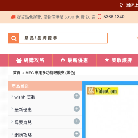
因網
5366 1340
提貨點免運費, 購物滿港幣 $390 免 費 送 貨
網購攻略
最新優惠
美妝護膚
首頁
MEC 車用多功能眼鏡夾 (黑色)
商品目錄
+
wishh 美妝
+
最新優惠
+
母嬰育兒
+
網購攻略