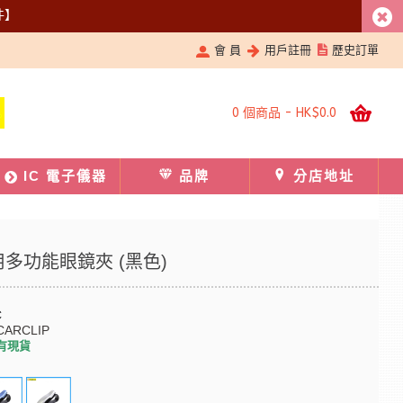
件】
會 員
用戶註冊
歷史訂單
0 個商品 - HK$0.0
IC 電子儀器
品牌
分店地址
用多功能眼鏡夾 (黑色)
C
CARCLIP
有現貨