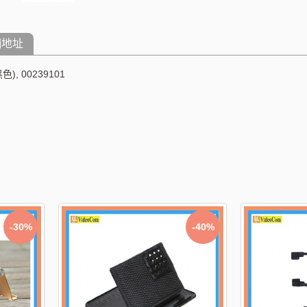
舖地址
, 00239101
-30%
-40%