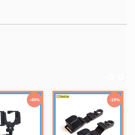
-49%
-19%