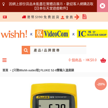
因網上部份貨品未能盡在實體店展示，歡迎客人網購店取
【日本任天堂遊戲軟件】
5366 1340
港 幣 $390 免 費 送 貨
會 員
0 個商品 - HK$0.0
首頁
[只限Wishh outlet取] FLUKE 52-II雙輸入溫度錶
-20%