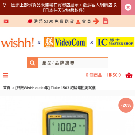
因網上部份貨品未能盡在實體店展示，歡迎客人網購店取
【日本任天堂遊戲軟件】
5366 1340
港 幣 $390 免 費 送 貨
會 員
0 個商品 - HK$0.0
首頁
[只限Wishh outlet取] Fluke 1503 絕緣電阻測試儀
-20%