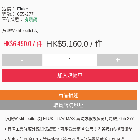
品 牌：
Fluke
型 號：
655-277
庫存狀態：
有現貨
[只限Wishh outlet取]
HK$6,450.0 / 件
HK$5,160.0 / 件
-
+
加入購物車
商品描述
取貨店舖地址
[只限Wishh outlet取] FLUKE 87V MAX 真均方根數位萬用電錶, 655-277
• 具備工業強度外殼與保護套，可承受最高 4 公尺 (13 英尺) 的掉落衝擊
• 防水、防塵的 IP67 等級外殼，適用於環境條件最嚴苛的工作現場