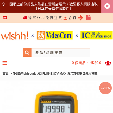
因網上部份貨品未能盡在實體店展示，歡迎客人網購店取
【日本任天堂遊戲軟件】
5366 1340
港 幣 $390 免 費 送 貨
會 員
0 個商品 - HK$0.0
首頁
[只限Wishh outlet取] FLUKE 87V MAX 真均方根數位萬用電錶
-20%