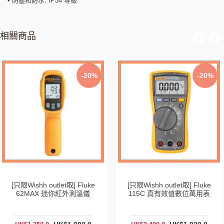
• 防塵和防水: IP54 等級
相關商品
-20%
-20%
hh outlet取] Fluke
[只限Wishh outlet取] Fluke
[只限
C 真有效值數位萬用表
325 真有效值鉗錶
1