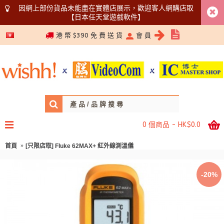
因網上部份貨品未能盡在實體店展示，歡迎客人網購店取
【日本任天堂遊戲軟件】
5366 1340
港 幣 $390 免 費 送 貨
會 員
0 個商品 - HK$0.0
首頁
[只限店取] Fluke 62MAX+ 紅外線測溫儀
-20%