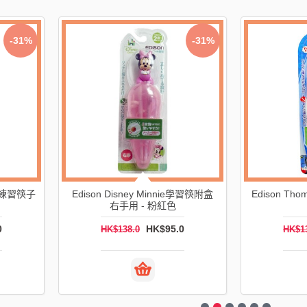
-56%
-62%
a 專用蘋果牙刷 (5個
(盤點激減) EDISON 食物儲存盒 (黃
ED
上適用)
色)
HK$56.0
HK$34.0
HK$89.0