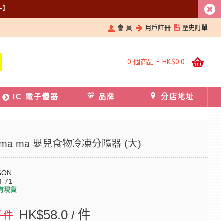
件】
會 員
用戶註冊
歷史訂單
0 個商品 - HK$0.0
IC 電子儀器
品牌
分店地址
N ma ma 嬰兒食物冷凍分隔器 (大)
SON
-71
有現貨
/ 件
HK$58.0 / 件