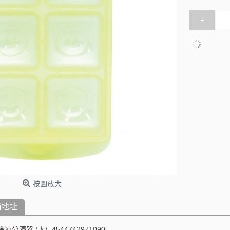
-
按圖放大
舖地址
凍分隔器 (大), 4544742971090