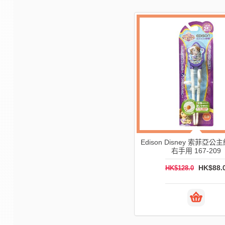
38%
-38%
盒 右
Edison Disney Winnie the pooh練
EDISON ma m
習筷子連盒 右手用 - 黃色 167-213
月以
HK$85.0
HK$138.0
HK$126.0