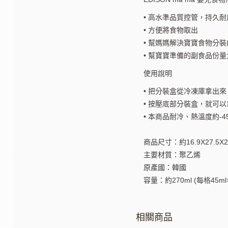
• 高水準品質控管，持久耐
• 方便將食物取出
• 幫媽媽解決寶寶食物分
• 幫寶寶準備的副食品份量
使用說明
• 把分裝盒從冷凍庫拿出
• 按壓底部分裝盒，就可以
• 本商品耐冷、熱溫度約-4
商品尺寸：約16.9X27.5X2
主要材質：聚乙烯
原產國：韓國
容量：約270ml (每格45ml×
相關商品