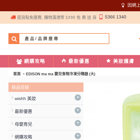
因網
5366 1340
提貨點免運費, 購物滿港幣 $390 免 費 送 貨
網購攻略
最新優惠
美妝護膚
首頁
EDISON ma ma 嬰兒食物冷凍分隔器 (大)
商品目錄
+
wishh 美妝
+
最新優惠
+
母嬰育兒
+
網購攻略