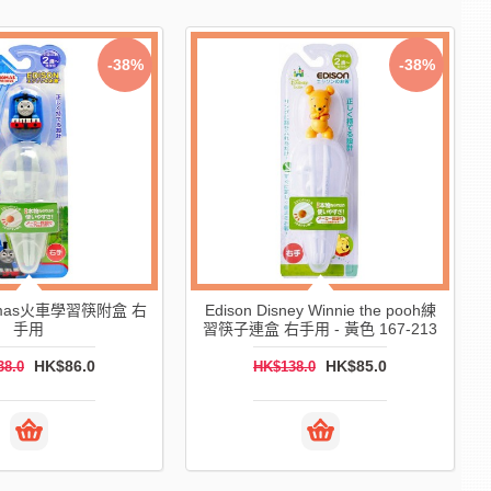
-31%
-42
ISON HELLO KITTY 叉匙餐具套
(盤點激減) EDISON ma ma 嬰
裝 (附盒子)
咬咬膠牙刷 (粉紅)
HK$68.0
HK$35.0
HK$99.0
HK$60.0