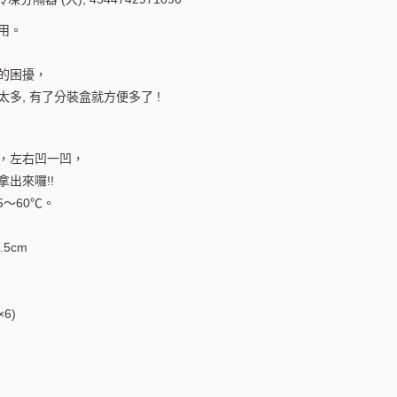
用。
裝的困擾，
太多, 有了分裝盒就方便多了 !
來，左右凹一凹，
拿出來囉!!
5～60℃。
.5cm
6)