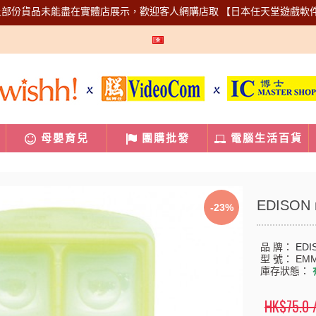
上部份貨品未能盡在實體店展示，歡迎客人網購店取
【日本任天堂遊戲軟
母嬰育兒
團購批發
電腦生活百貨
EDISO
-23%
品 牌：
EDI
型 號：
EMM
庫存狀態：
HK$75.0 