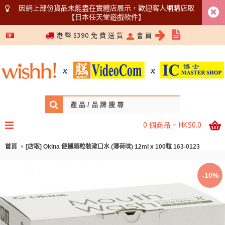
因網上部份貨品未能盡在實體店展示，歡迎客人網購店取
【日本任天堂遊戲軟件】
5366 1340
港 幣 $390 免 費 送 貨
會 員
0 個商品 - HK$0.0
首頁
[店取] Okina 便攜顆粒裝漱口水 (薄荷味) 12ml x 100粒 163-0123
-10%