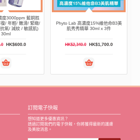
 高濃度3000ppm 藍銅胜
復/ 年輕/ 嫩滑/ 緊緻/
Phyto Lab 高濃度15%維他命B3美
 抗氧/ 減紋 / 敏感肌)
肌秀秀精華 30ml x 3件
30ml
HK$600.0
HK$1,700.0
0.0
HK$2,340.0
訂閱電子快報
想知道更多優惠資訊？
透過訂閱我們的電子快報，你將獲得最新的護膚
及美妝消息。