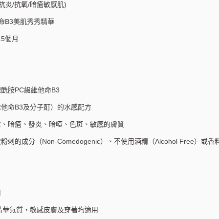
/ 抗炎/抗氧/暗瘡敏感肌)
維他命B3美肌秀秀精華
.5個月
酰胺PC級維他命B3
維他命B3及分子酊）的水感配方
粒、暗瘡、發炎、暗啞、色斑、敏感的膚質
分（Non-Comedogenic）、不使用酒精（Alcohol Free）或香料（Fr
用
精華氣質，敏感皮膚及穿著均適用