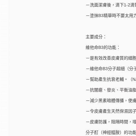
－洗面潔膚後，滴下1-2
－塗抹B3精華時不要太用
主要成分：
維他命B3的功能：
－是有效改善皮膚質的細胞一種能
－維他命B3分子超細（分子量
－幫助產生抗衰老輔。（NAD
－抗闇瘡、發炎、平衡油
－減少黑素暗體傳播，使
－令皮膚產生天然保濕因
－皮膚防護，阻隔時間，
分子酊（神經醯胺）的功