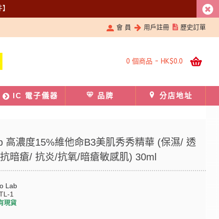
件】
會 員
用戶註冊
歷史訂單
0 個商品 - HK$0.0
IC 電子儀器
品牌
分店地址
 Lab 高濃度15%維他命B3美肌秀秀精華 (保濕/ 透
 抗暗瘡/ 抗炎/抗氧/暗瘡敏感肌) 30ml
o Lab
TL-1
有現貨