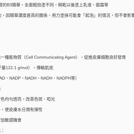
滴管的B3精華，全面輕拍塗不同，稍乾以後塗上乳液、面霜等
力，因精華濃度甚高的關係，用力塗抹可能會「起泡」的情況，但不會影
物質（Cell Communicating Agent），促進皮膚細胞良好發育
122.1 g/mol），傳輸肌底
、NADP、NADH、NADH、NADPH等）
脂
膚色均勻透亮，改善色斑、啞光
子，使皮膚水分潤有彈性
增加敏感機會
能：