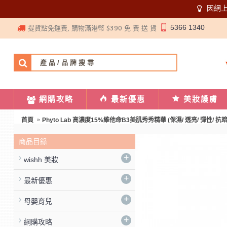
因網
5366 1340
提貨點免運費, 購物滿港幣 $390 免 費 送 貨
網購攻略
最新優惠
美妝護膚
首頁
Phyto Lab 高濃度15%維他命B3美肌秀秀精華 (保濕/ 透亮/ 彈性/ 抗暗
商品目錄
+
wishh 美妝
+
最新優惠
+
母嬰育兒
+
網購攻略