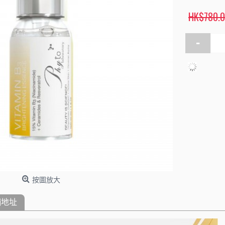
HK$780.
-
按圖放大
舖地址