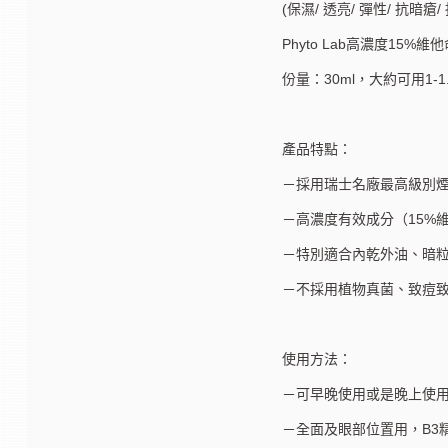
(保濕/ 透亮/ 彈性/ 抗暗瘡
Phyto Lab高濃度15%
份量：30ml，大約可用1-1
產品特點：
－採用瑞士名廠最高級別煙
－高濃度有效成分（15%
－特別適合內乾外油、暗
－不採用植物真菌、致痘致粉刺的成
使用方法：
－可早晚使用或是晚上使
－全面及眼部位置用，B3