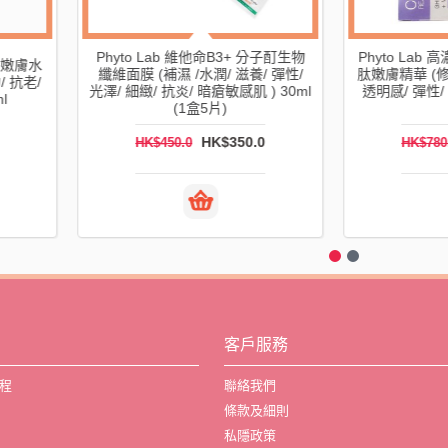
Phyto Lab 維他命B3+ 分子酊生物
Phyto Lab
藍銅胜嫩膚水
纖維面膜 (補濕 /水潤/ 滋養/ 彈性/
肽嫩膚精華 (修
力/ 抗老/
光澤/ 細緻/ 抗炎/ 暗瘡敏感肌 ) 30ml
透明感/ 彈性/
ml
(1盒5片)
0
HK$350.0
HK$450.0
HK$78
客戶服務
程
聯絡我們
條款及細則
私隱政策