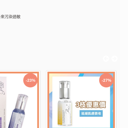
外來污染過敏
-23%
-27%