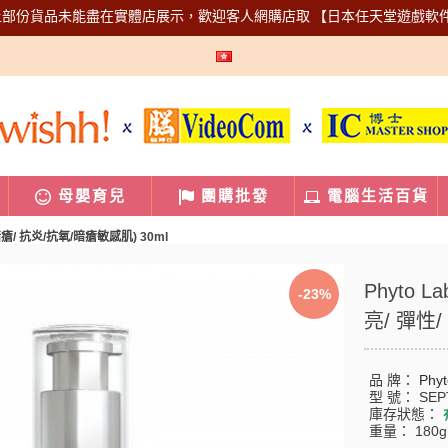
上部份貨品未能盡在實體店展示，歡迎客人網購店取
【日本任天堂遊戲軟
母嬰育兒
團購批發
電腦生活百貨
瘡/ 抗炎/抗氧/暗瘡敏感肌) 30ml
Phyto
-23%
亮/ 彈性/
品 牌：
Phyt
型 號：
SEP
庫存狀態：
重量：
180g