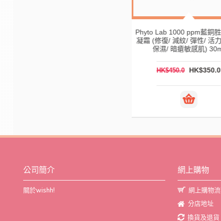
Phyto Lab 1000 ppm
凝霜 (修復/ 減紋/ 彈性/ 活
保濕/ 暗瘡敏感肌) 30
HK$350.
HK$450.0
公司簡介
網上購物
關於wishh!
網上購物流
分店地址
換貨及退貨