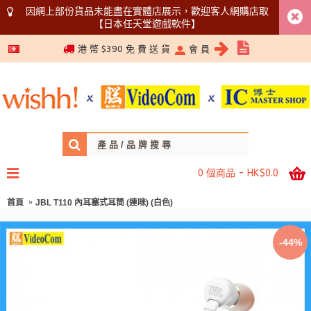
因網上部份貨品未能盡在實體店展示，歡迎客人網購店取
【日本任天堂遊戲軟件】
5366 1340
港 幣 $390 免 費 送 貨
會 員
0 個商品 - HK$0.0
首頁
JBL T110 內耳塞式耳筒 (連咪) (白色)
-44%