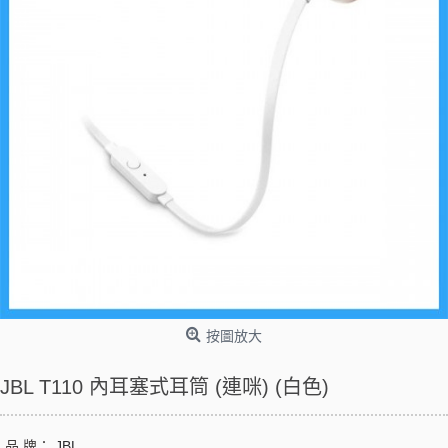
按圖放大
JBL T110 內耳塞式耳筒 (連咪) (白色)
品 牌：
JBL