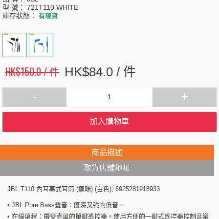
型 號：
721T110 WHITE
庫存狀態：
有現貨
HK$150.0 / 件
HK$84.0 / 件
-
+
加入購物車
商品描述
取貨店舖地址
JBL T110 內耳塞式耳筒 (連咪) (白色), 6925281918933
• JBL Pure Bass聲音：既深又強的低音。
• 在線遠程：帶麥克風的單鍵遙控器。使用方便的一鍵式遙控器控制音樂