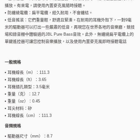
播放。有來電，請使用內置麥克風隨時接聽。
• 防纏繞電纜：扁平電纜，經久耐用，不會纏結。
• 低音搖滾：它們重量輕，舒適且緊湊。在耐用的耳機外殼下，一對9毫
米的驅動器可以打出一些嚴肅的低音，再現您在世界各地的音樂廳，競技
場和錄音棚中體驗過的JBL Pure Bass音效。此外，無纏繞扁平電纜上的
單鍵遙控器可讓您控制音樂播放，以及使用內置麥克風即時接聽電話
一般規格
• 耳機線長（m）：111.3
• 耳機線長（ft）：3.65
• 耳機插孔類型：3.5毫米
• 重量（克）：12.7
• 重量（oz）：0.45
• 耳尖材料：矽
• 耳機線長（cm）：111.3
音頻規格
• 驅動器尺寸（mm）：8.7