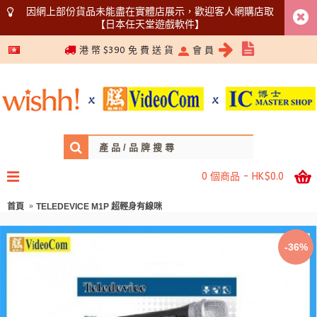
因網上部份貨品未能盡在實體店展示，歡迎客人網購店取
【日本任天堂遊戲軟件】
5366 1340
港 幣 $390 免 費 送 貨
會 員
0 個商品 - HK$0.0
首頁
TELEDEVICE M1P 超輕身有線咪
-36%