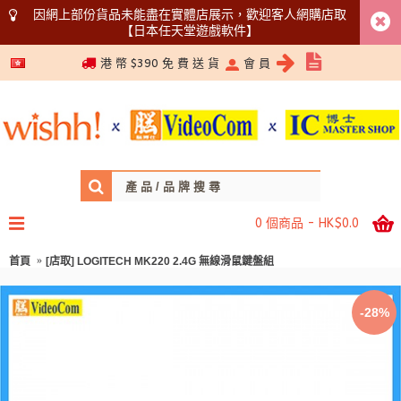
因網上部份貨品未能盡在實體店展示，歡迎客人網購店取
【日本任天堂遊戲軟件】
5366 1340
港 幣 $390 免 費 送 貨
會 員
0 個商品 - HK$0.0
首頁
[店取] LOGITECH MK220 2.4G 無線滑鼠鍵盤組
-28%