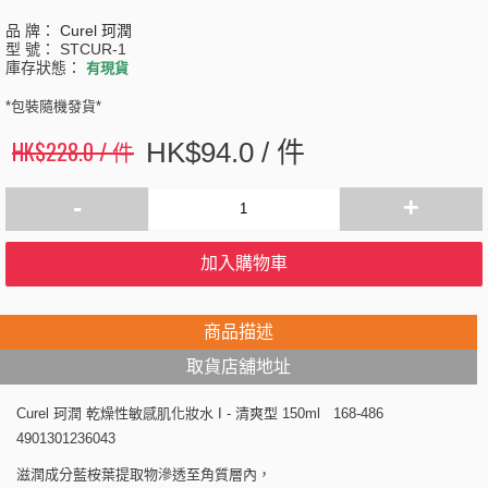
品 牌：
Curel 珂潤
型 號：
STCUR-1
庫存狀態：
有現貨
*包裝隨機發貨*
HK$228.0 / 件
HK$94.0 / 件
-
+
加入購物車
商品描述
取貨店舖地址
Curel 珂潤 乾燥性敏感肌化妝水 I - 清爽型 150ml 168-486
4901301236043
滋潤成分藍桉葉提取物滲透至角質層內，