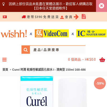
因網上部份貨品未能盡在實體店展示，歡迎客人網購店取
【日本任天堂遊戲軟件】
5366 1340
港 幣 $390 免 費 送 貨
會 員
0 個商品 - HK$0.0
首頁
Curel 珂潤 乾燥性敏感肌化妝水 I - 清爽型 150ml 168-486
-59%