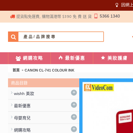
因網
5366 1340
提貨點免運費, 購物滿港幣 $390 免 費 送 貨
網購攻略
最新優惠
美妝護膚
首頁
CANON CL-741 COLOUR INK
商品目錄
+
wishh 美妝
+
最新優惠
+
母嬰育兒
+
網購攻略