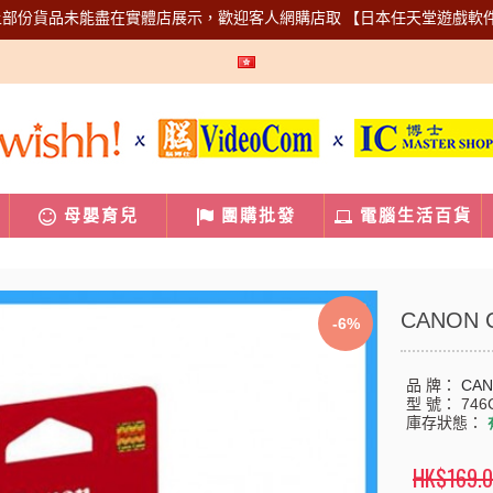
上部份貨品未能盡在實體店展示，歡迎客人網購店取
【日本任天堂遊戲軟
母嬰育兒
團購批發
電腦生活百貨
CANON C
-6%
品 牌：
CA
型 號：
746
庫存狀態：
HK$169.