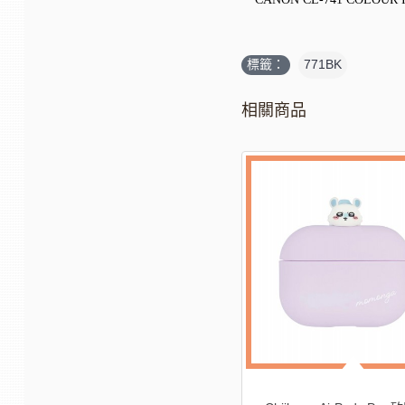
標籤：
771BK
相關商品
-17%