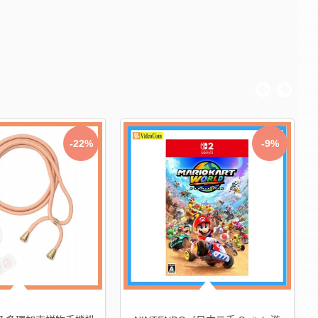
-22%
-9%