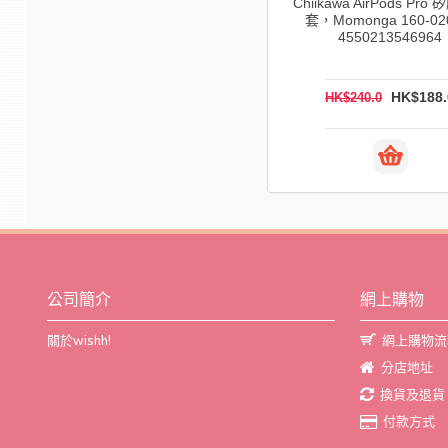
Chiikawa AirPods Pr
Canon PCC-CP400 2R 紙盤 160-
套，Momonga 160-02
0206-P 4960999846941
4550213546964
HK$125.0
HK$188.
HK$150.0
HK$240.0
公司簡介
網上購物
關於wishh!
網上購物流
分店地址
換貨及退貨
付款方式