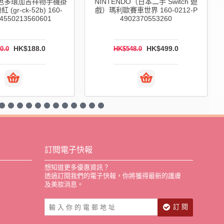
a 角色多環加吉祥物手機掛
NINTENDO（日本二手 Switch 遊
 (gr-ck-52b) 160-
戲）瑪利歐賽車世界 160-0212-P
 4550213560601
4902370553260
HK$188.0
HK$499.0
0.0
HK$548.0
訂閱電子快報
想知道更多優惠資訊？
透過訂閱我們的電子快報，你將獲得最新的護膚
及美妝消息。
訂 閱