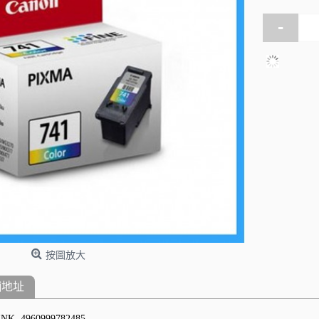
-
按圖放大
舖地址
NK 4960999782485