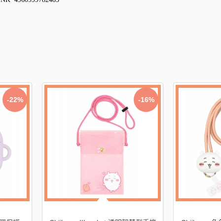
-22%
-16%