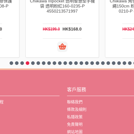
o 矽膠保護
Chiikawa IIIpocket 透明智慧型手機
Chiikaw
08-P
袋 透明粉紅160-0235-P
繩150cm 粉紅
4550213571997
0210-P
0
HK$168.0
HK$199.0
HK$24
客戶服務
程
聯絡我們
條款及細則
私隱政策
免責聲明
網站地圖