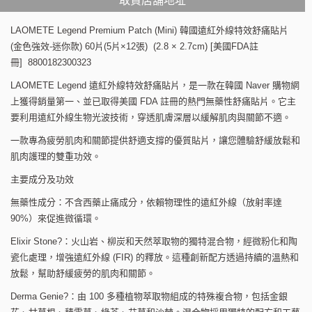
取貨店舖地址
LAOMETE Legend Premium Patch (Mini) 韓國遠紅外線特效舒痛貼片
(金色強效-迷你款) 60片(5片×12張) (2.8 × 2.7cm) [美國FDA註
冊] 8800182300323
LAOMETE Legend 遠紅外線特效舒痛貼片，是一款在韓國 Naver 購物網
上獲得銷量第一、並已取得美國 FDA 註冊的熱門無藥性舒痛貼片。它主
要利用遠紅外線生物光波技術，穿透肌膚深層以緩解肌肉與關節不適。
一款專為疲勞肌肉和關節提供舒適支撐的優質貼片，讓您體驗舒緩放鬆和
肌肉護理的雙重功效。
主要成分及功效
無藥性成分：不含西藥止痛成分，依賴物理性的遠紅外線（放射率達
90%）來促進微循環。
Elixir Stone?：火山岩、柳炭和天然萃取物的獨特混合物，經微粉化和陶
瓷化處理，增強遠紅外線 (FIR) 的釋放。這種創新配方透過持續的溫熱和
放鬆，幫助舒緩疲勞的肌肉和關節。
Derma Genie?：由 100 多種植物萃取物組成的特殊複合物，包括金銀