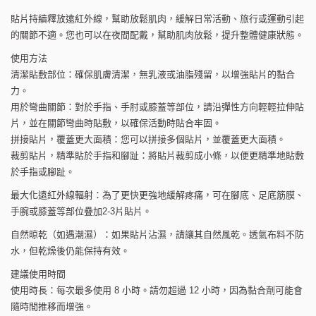
貼片持續釋放遠紅外線，幫助放鬆肌肉，緩解日常活動、旅行或運動引起
的關節不適。您也可以在夜間配戴，幫助肌肉放鬆，提升整體健康狀態。
使用方法
清潔貼敷部位：確保肌膚清潔，無乳液或油脂殘留，以增強貼片的黏合
力。
用於彎曲關節：對於手指、手肘或膝蓋等部位，請沿彈性方向輕輕拉伸貼
片，並在關節彎曲時貼敷，以確保活動時貼合牢固。
拼接貼片，覆蓋更大面積：您可以拼接多個貼片，並覆蓋更大面積。
裁剪貼片，精準貼於手指和腳趾：將貼片裁剪成小條，以便更精準地貼敷
於手指或腳趾。
最大化遠紅外線輻射：為了更快更強地緩解疼痛，可在腳底、足底筋膜、
手腕或膝蓋等部位疊加2-3片貼片。
自然晾乾（如遇潮濕）：如果貼片沾濕，請讓其自然風乾。透氣布料不防
水，但乾燥後仍能保持有效。
建議使用時間
使用時長：每次最多使用 8 小時。請勿超過 12 小時，因為黏合劑可能會
隨時間推移而增強。