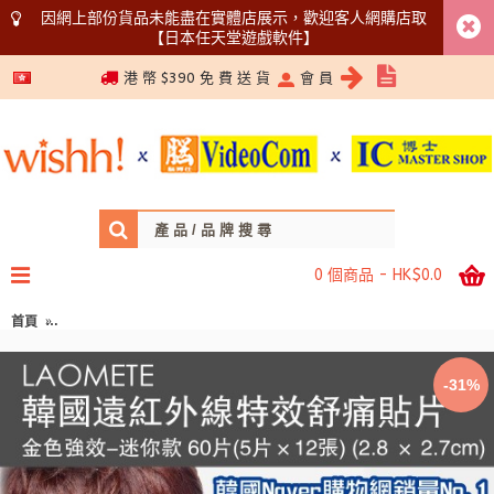
因網上部份貨品未能盡在實體店展示，歡迎客人網購店取
【日本任天堂遊戲軟件】
5366 1340
港 幣 $390 免 費 送 貨
會 員
0 個商品 - HK$0.0
首頁
LAOMETE 韓國遠紅外線特效舒痛貼片 (金色強效-迷你款) 60片(5片×12張) (
-31%