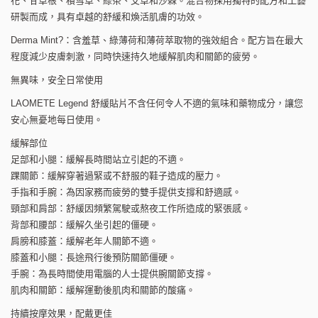
花、甘草根、積雪草、綠茶、艾草和沙棘。混合物採用獨特的配方和工藝
研製而成，具有卓越的舒緩和煥活肌膚的功效。
Derma Mint?：含羞草、綠薄荷和薄荷萃取物的強效組合。配方旨在最大
程度減少皮膚刺激，同時快速持久地緩解肌肉和關節的疲勞。
無異味，安全日常使用
LAOMETE Legend 舒緩貼片不含任何令人不適的氣味和藥物成分，讓您
安心無憂地每日使用。
緩解部位
足部和小腿：緩解長時間站立引起的不適。
踝關節：緩解穿著過緊或不舒服的鞋子造成的壓力。
手指和手腕：為因家務而疲勞的雙手提供支撐和舒適感。
頸部和肩部：舒緩因頻繁駕駛或熬夜工作所造成的緊張感。
背部和腰部：緩解久坐引起的僵硬。
肩膀和膝蓋：緩解老年人關節不適。
膝蓋和小腿：長途飛行後預防關節僵硬。
手腕：為長時間使用電腦的人士提供腕關節支撐。
肌肉和關節：緩解運動後肌肉和關節的酸痛。
持續按摩效果，配戴更佳