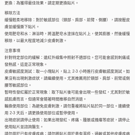
更換：為獲得最佳效果，請定期更換貼片。
移除方法
緩慢輕柔地移除：對於敏感部位（頸部、肩部、前臂、側腰），請按壓皮
膚並緩慢撕下貼片。
使用肥皂和水：淋浴時，將溫肥皂水塗抹在貼片上，使其膨脹，然後緩慢
移除，以最大程度地減少皮膚刺激。
注意事項
針對特定部位的緩解：遠紅外線集中照射不適部位。您可能會感到刺痛或
發熱感，這是正常現象。
皮膚敏感度測試：取一小塊貼片，貼上 2-3 小時進行皮膚敏感度測試。如
果沒有出現刺激症狀，請繼續使用。尤其推薦用於頸部、肩部、前臂或側
腰等敏感部位。
暫時性發紅屬於正常現象：取下貼片後可能會出現一些發紅，尤其對於敏
感肌膚而言，但通常會隨著時間推移自然消退。
輪換使用部位：為避免皮膚刺激，請勿重複將貼片貼於同一部位。連續使
用 2-3 天后，請更換使用部位或暫停使用。
出現症狀請停止使用：如果出現發紅、疼痛、腫脹或搔癢等症狀，請停止
使用貼片並諮詢醫生。
請勿用於已有皮膚疾病：請勿將貼片用於患有濕疹、過敏或其他皮膚疾病