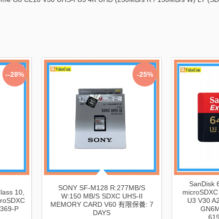
--28%
-25%
SanDisk 
SONY SF-M128 R:277MB/S
ass 10,
microSDXC
W:150 MB/S SDXC UHS-II
croSDXC
U3 V30 A
MEMORY CARD V60 有限保養: 7
4369-P
GN6M
DAYS
61