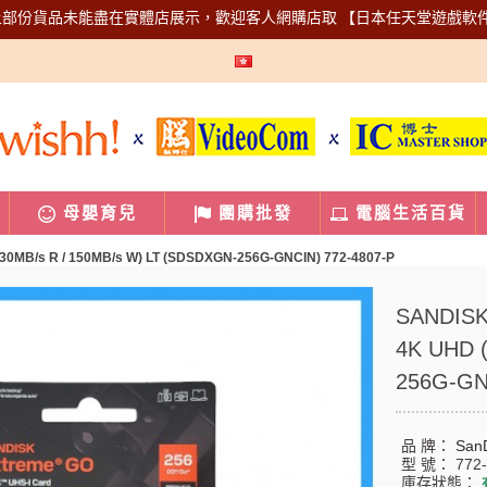
上部份貨品未能盡在實體店展示，歡迎客人網購店取
【日本任天堂遊戲軟
母嬰育兒
團購批發
電腦生活百貨
30MB/s R / 150MB/s W) LT (SDSDXGN-256G-GNCIN) 772-4807-P
SANDISK
4K UHD 
256G-GN
品 牌：
San
型 號：
772
庫存狀態：