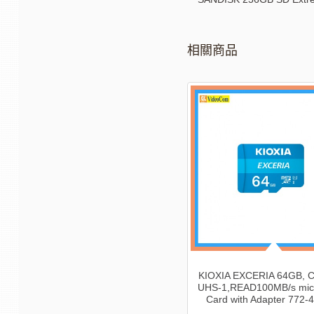
相關商品
SANDISK Extreme 行動固態硬碟
KIOXIA EXCERIA 64GB, Cl
2TB USB 3.1 TYPE C & TYPE A
UHS-1,READ100MB/s mi
(1050/1000 GB) Water Resistant
Card with Adapter 772-
(SDSSDE61-2T00-G25)