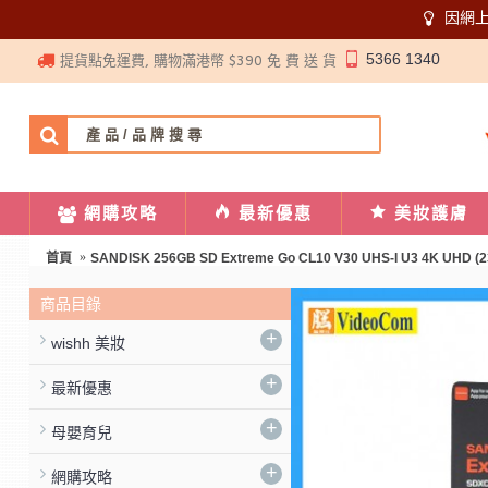
因網
5366 1340
提貨點免運費, 購物滿港幣 $390 免 費 送 貨
網購攻略
最新優惠
美妝護膚
首頁
SANDISK 256GB SD Extreme Go CL10 V30 UHS-I U3 4K UHD (2
商品目錄
+
wishh 美妝
+
最新優惠
+
母嬰育兒
+
網購攻略