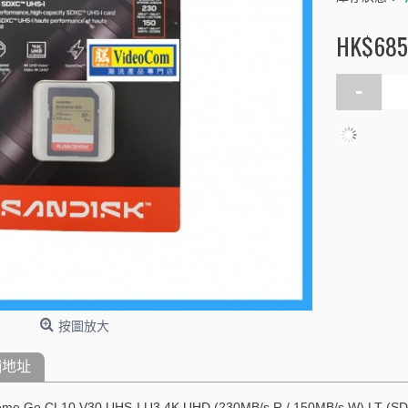
HK$685
-
按圖放大
舖地址
eme Go CL10 V30 UHS-I U3 4K UHD (230MB/s R / 150MB/s W) LT 