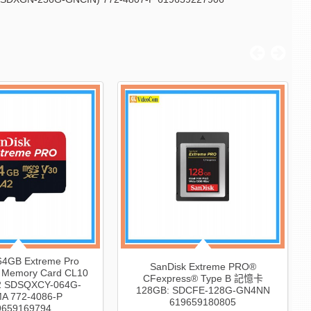
64GB Extreme Pro
SanDisk Extreme PRO®
 Memory Card CL10
CFexpress® Type B 記憶卡
2 SDSQXCY-064G-
128GB: SDCFE-128G-GN4NN
A 772-4086-P
619659180805
9659169794