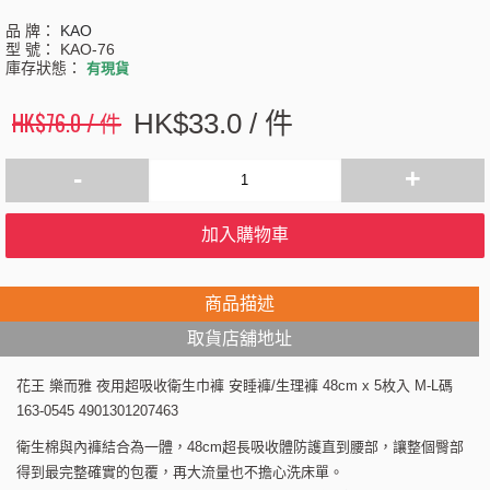
品 牌：
KAO
型 號：
KAO-76
庫存狀態：
有現貨
HK$76.0 / 件
HK$33.0 / 件
-
+
加入購物車
商品描述
取貨店舖地址
花王 樂而雅 夜用超吸收衛生巾褲 安睡褲/生理褲 48cm x 5枚入 M-L碼
163-0545 4901301207463
衛生棉與內褲結合為一體，48cm超長吸收體防護直到腰部，讓整個臀部
得到最完整確實的包覆，再大流量也不擔心洗床單。