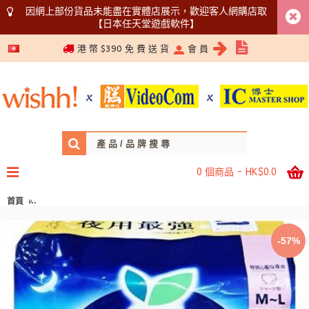
因網上部份貨品未能盡在實體店展示，歡迎客人網購店取
【日本任天堂遊戲軟件】
5366 1340
港 幣 $390 免 費 送 貨
會 員
0 個商品 - HK$0.0
首頁
花王 樂而雅 夜用超吸收衛生巾褲 安睡褲/生理褲 48cm x 5枚入 M-L碼 163-
-57%