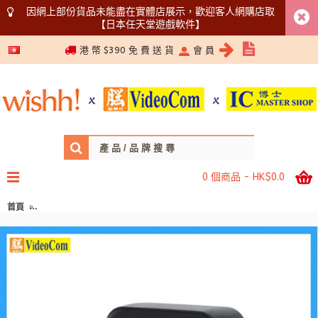
因網上部份貨品未能盡在實體店展示，歡迎客人網購店取
【日本任天堂遊戲軟件】
5366 1340
港 幣 $390 免 費 送 貨
會 員
0 個商品 - HK$0.0
首頁
MAGIC-PRO ProMini GT165 Ultra (UK Plug) (BLACK) (3 x Type-C