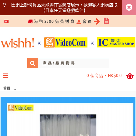
因網上部份貨品未能盡在實體店展示，歡迎客人網購店取
【日本任天堂遊戲軟件】
5366 1340
港 幣 $390 免 費 送 貨
會 員
0 個商品 - HK$0.0
首頁
MEC 8X300 NYLON CABLE TIE 8X300MM (1 PACK / 100 PCS) WHITE