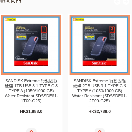
相關商品
SANDISK Extreme 行動固態
SANDISK Extreme 行動固態
硬碟 1TB USB 3.1 TYPE C &
硬碟 2TB USB 3.1 TYPE C &
TYPE A (1050/1000 GB)
TYPE A (1050/1000 GB)
Water Resistant SDSSDE61-
Water Resistant (SDSSDE61-
1T00-G25)
2T00-G25)
HK$1,888.0
HK$2,788.0