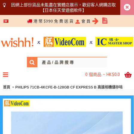
因網上部份貨品未能盡在實體店展示，歡迎客人網購店取
【日本任天堂遊戲軟件】
5366 1340
港 幣 $390 免 費 送 貨
會 員
0 個商品 - HK$0.0
首頁
PHILIPS 71CB-4KCFE-B-128GB CF EXPRESS B 高速相機儲存咭