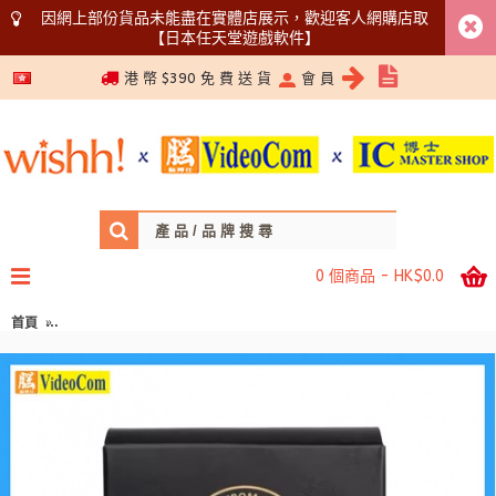
因網上部份貨品未能盡在實體店展示，歡迎客人網購店取
【日本任天堂遊戲軟件】
5366 1340
港 幣 $390 免 費 送 貨
會 員
0 個商品 - HK$0.0
首頁
MEC HF2020 濾掛咖啡濾袋 日本進口紡布 (50枚入) 984HF2020-J19 AA2