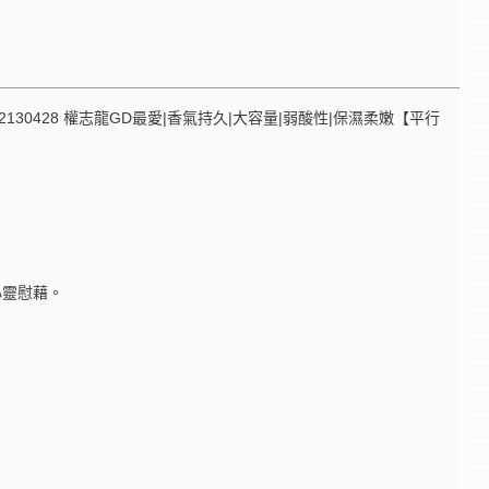
l 8809922130428 權志龍GD最愛|香氣持久|大容量|弱酸性|保濕柔嫩【平行
心靈慰藉。