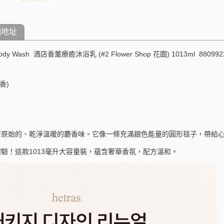
舖地址
apy Body Wash 酒店香薰療癒沐浴乳 (#2 Flower Shop 花園) 1013m
麝香)
著原始的、乾淨溫暖的麝香味。它像一條充滿銀色能量的圓形毯子，帶給
驗！這款1013毫升大容量裝，蘊含奢華香氛，配方溫和。