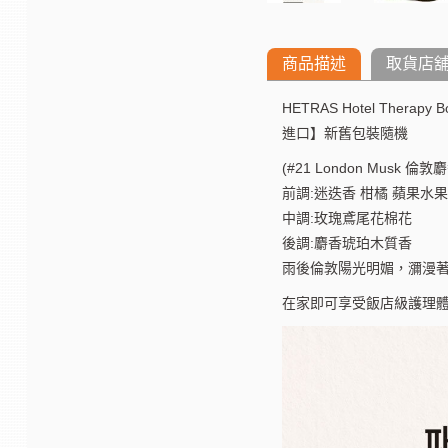
商品描述
取貨店
HETRAS Hotel Ther
進口】新舊包裝隨機
(#21 London Musk 倫敦
前調:迷迭香 柑橘 蘋果水果
中調:玫瑰鳶尾花棉花
後調:麝香琥珀木質香
雨後倫敦陽光明媚，瀰漫
在家即可享受飯店級護理體