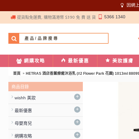
因網
5366 1340
提貨點免運費, 購物滿港幣 $390 免 費 送 貨
網購攻略
最新優惠
美妝護膚
首頁
HETRAS 酒店香薰療癒沐浴乳 (#2 Flower Park 花園) 1013
商品目錄
+
wishh 美妝
+
最新優惠
+
母嬰育兒
+
網購攻略