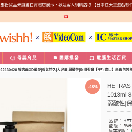
上部份貨品未能盡在實體店展示，歡迎客人網購店取
【日本任天堂遊戲軟
母嬰育兒
團購批發
電腦生活百貨
ml 8809922130428 權志龍GD最愛|香氣持久|大容量|弱酸性|保濕柔嫩【平行進口】新舊包裝
HETRAS
-48%
1013ml
弱酸性|
品 牌：
HET
型 號：
BWH
庫存狀態：