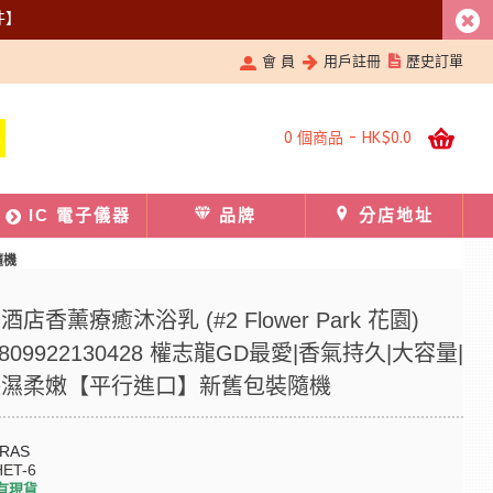
件】
會 員
用戶註冊
歷史訂單
0 個商品 - HK$0.0
IC 電子儀器
品牌
分店地址
隨機
 酒店香薰療癒沐浴乳 (#2 Flower Park 花園)
 8809922130428 權志龍GD最愛|香氣持久|大容量|
保濕柔嫩【平行進口】新舊包裝隨機
RAS
ET-6
有現貨