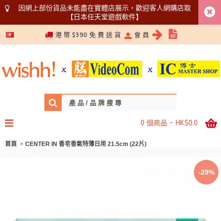
因網上部份貨品未能盡在實體店展示，歡迎客人網購店取
【日本任天堂遊戲軟件】
5366 1340
港 幣 $390 免 費 送 貨
會 員
0 個商品 - HK$0.0
首頁
CENTER IN 香皂香氣特薄日用 21.5cm (22片)
-29%