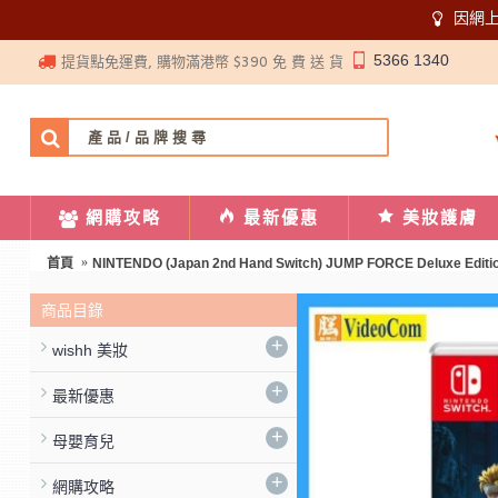
因網
5366 1340
提貨點免運費, 購物滿港幣 $390 免 費 送 貨
網購攻略
最新優惠
美妝護膚
首頁
NINTENDO (Japan 2nd Hand Switch) JUMP FORCE Deluxe Edit
商品目錄
+
wishh 美妝
+
最新優惠
+
母嬰育兒
+
網購攻略