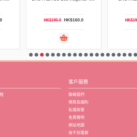
頭 (高用量)
8.0
HK$208.0
HK$312.0
HK$3
客戶服務
程
聯絡我們
條款及細則
私隱政策
免責聲明
網站地圖
收不到電郵