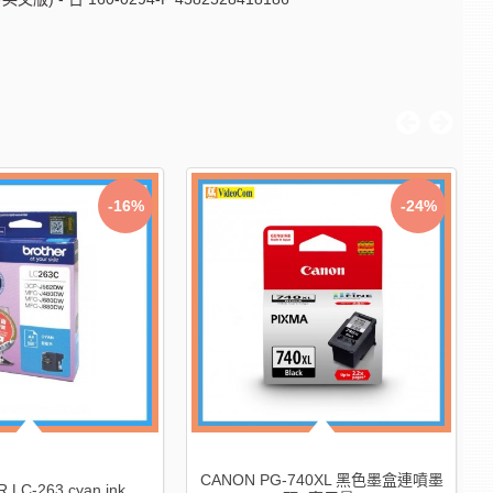
-35%
-20%
L-746XL 彩色墨盒連噴墨
HP DeskJet 2823e 多合一打印機