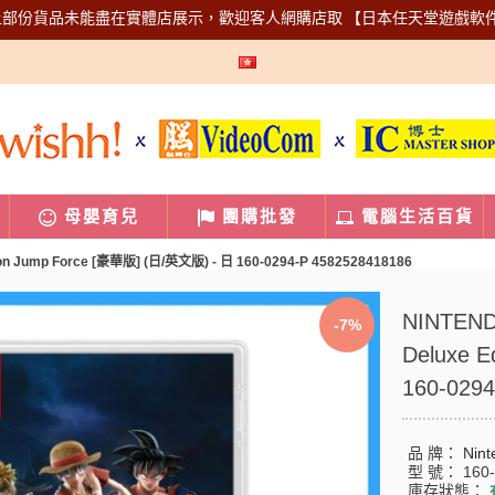
上部份貨品未能盡在實體店展示，歡迎客人網購店取
【日本任天堂遊戲軟
母嬰育兒
團購批發
電腦生活百貨
ion Jump Force [豪華版] (日/英文版) - 日 160-0294-P 4582528418186
NINTEND
-7%
Deluxe 
160-029
品 牌：
Nint
型 號：
160
庫存狀態：