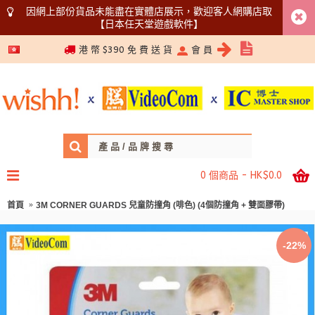
因網上部份貨品未能盡在實體店展示，歡迎客人網購店取
【日本任天堂遊戲軟件】
5366 1340
港 幣 $390 免 費 送 貨
會 員
0 個商品 - HK$0.0
首頁
3M CORNER GUARDS 兒童防撞角 (啡色) (4個防撞角 + 雙面膠帶)
-22%