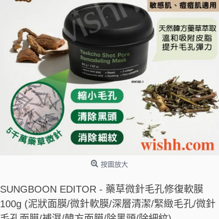
按圖放大
SUNGBOON EDITOR - 藥草微針毛孔修復軟膜
100g (泥狀面膜/微針軟膜/深層清潔/緊緻毛孔/微針
毛孔面膜/補濕/韓方面膜/除黑頭/除細紋)