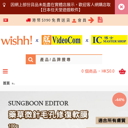
因網上部份貨品未能盡在實體店展示，歡迎客人網購店取
【日本任天堂遊戲軟件】
5366 1340
港 幣 $390 免 費 送 貨
會 員
0 個商品 - HK$0.0
首頁
SUNGBOON EDITOR - 藥草微針毛孔修復軟膜100g (泥狀面膜/微針軟
-44%