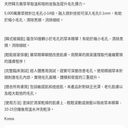
天然韓方藥草萃取溫和吸附皮脂及提升毛孔彈力。
5,000萬藥草微針比毛孔小14倍，融入微針技術可深入毛孔0.1mm，有助
於縮小毛孔、清除黑頭，消除細紋。
[韓式玻璃肌] 蘊含50億顆小於毛孔的草本精華！有助於縮小毛孔、清除黑
頭，消除細紋。
[輕鬆居家保養] 藥草精華瞬間改善肌膚。用簡單的居家護理取代複雜繁瑣
的護膚程序！
[完整臨床測試] 經人體應用測試，證實可深層改善毛孔。使用精細草本針
頭刺激毛孔內部，實現毛孔面積、體積和密度的三重提升。
[適合所有膚質] 包括敏感肌和痘痘肌，本產品針對缺乏光澤、老化肌膚以
及粗大鬆弛的毛孔。
[使用方法] 塗抹於清潔乾燥的肌膚上 - 輕輕滾動或按壓以吸收草本精華 -
10-15分鐘後用溫水沖洗乾淨。
Korea