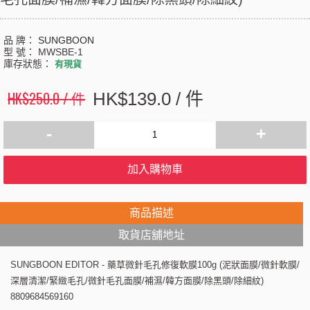
品 牌：
SUNGBOON
型 號：
MWSBE-1
庫存狀態：
有現貨
HK$250.0 / 件
HK$139.0 / 件
-
+
加入購物車
商品描述
取貨店舖地址
SUNGBOON EDITOR - 藥草微針毛孔修復軟膜100g (泥狀面膜/微針軟膜/
深層清潔/緊緻毛孔/微針毛孔面膜/補濕/韓方面膜/除黑頭/除細紋)
8809684569160