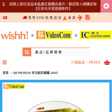
因網上部份貨品未能盡在實體店展示，歡迎客人網購店取
【日本任天堂遊戲軟件】
5366 1340
港 幣 $390 免 費 送 貨
會 員
0 個商品 - HK$0.0
首頁
3M PN39528 多功能防護蠟 280G