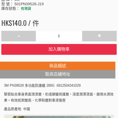
型 號：
501PN39528-J19
庫存狀態：
有現貨
HK$140.0 / 件
-
+
加入購物車
商品描述
取貨店舖地址
3M PN39528 多功能防護蠟 280G 6912504341029
緊密貼合車身表面清漆層，形成硬蠟保護層，深度潤澤漆面，展現水潤效
果。有效抵禦酸雨、化學粉塵對車漆傷害
產品原產地: 中國