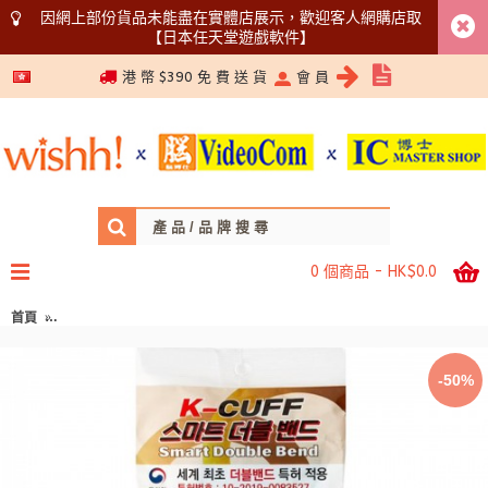
因網上部份貨品未能盡在實體店展示，歡迎客人網購店取
【日本任天堂遊戲軟件】
5366 1340
港 幣 $390 免 費 送 貨
會 員
0 個商品 - HK$0.0
首頁
K-CUFF - 韓國製 智能雙層彈性帶塗層防滑耐磨觸感手套 中碼 綠色 (可使用手機
-50%