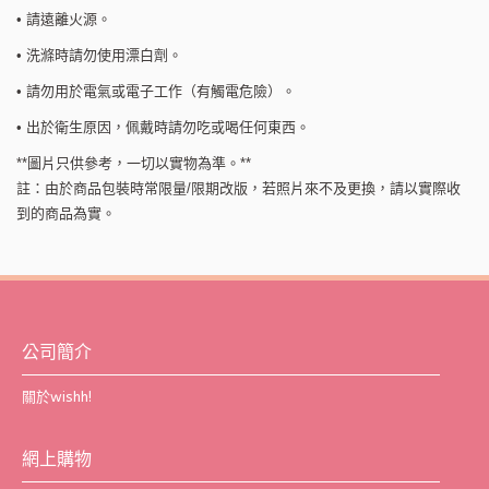
• 請遠離火源。
• 洗滌時請勿使用漂白劑。
• 請勿用於電氣或電子工作（有觸電危險）。
• 出於衛生原因，佩戴時請勿吃或喝任何東西。
**圖片只供參考，一切以實物為準。**
註：由於商品包裝時常限量/限期改版，若照片來不及更換，請以實際收
到的商品為實。
公司簡介
關於wishh!
網上購物