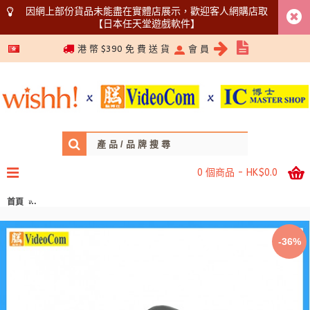
因網上部份貨品未能盡在實體店展示，歡迎客人網購店取
【日本任天堂遊戲軟件】
5366 1340
港 幣 $390 免 費 送 貨
會 員
0 個商品 - HK$0.0
首頁
MEC (JT) JT-635DQ (BLACK) 20W ( 2 x USB + 1 x Type-C ) GaN III 
-36%