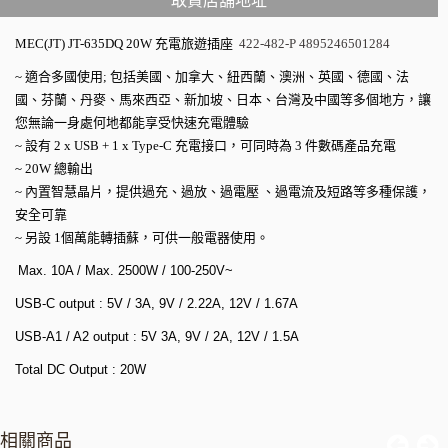
取貨店舖地址
MEC(JT) JT-635DQ 20W
充電旅遊插座
422-482-P 4895246501284
~
適合多國使用
;
包括美國、加拿大、紐西蘭、澳洲、英國、德國、法
國、芬蘭、丹麥、馬來西亞、新加坡、日本、台灣及中國等多個地方，讓
您無論一身處何地都能享受快速充電體驗
~
設有
2 x USB + 1 x Type-C
充電接口，可同時為
3
件數碼產品充電
~ 20W
總輸出
~
內置智慧晶片，提供過充、過放、過電壓
、過電流及短路等多種保護，
安全可靠
~
另設
1
個萬能轉插蘇，可供一般電器使用。
Max. 10A / Max. 2500W / 100-250V~
USB-C output : 5V / 3A, 9V / 2.22A, 12V / 1.67A
USB-A1 / A2 output : 5V 3A, 9V / 2A, 12V / 1.5A
Total DC Output : 20W
相關商品