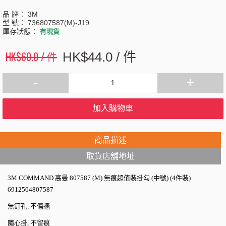
品 牌：
3M
型 號：
736807587(M)-J19
庫存狀態：
有現貨
HK$60.0 / 件
HK$44.0 / 件
-
+
加入購物車
商品描述
取貨店舖地址
3M COMMAND 高曼 807587 (M) 無痕超值裝掛勾 (中號) (4件裝)
6912504807587
無釘孔, 不傷牆
隨心掛, 不留痕