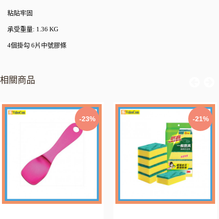
粘貼牢固
承受重量: 1.36 KG
4
個掛勾 6片中號膠條
相關商品
-23%
-21%