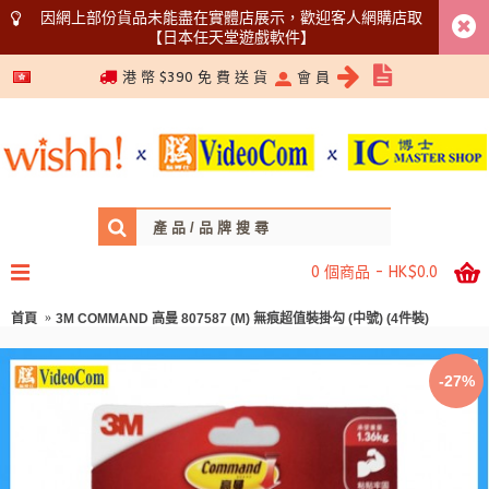
因網上部份貨品未能盡在實體店展示，歡迎客人網購店取
【日本任天堂遊戲軟件】
5366 1340
港 幣 $390 免 費 送 貨
會 員
0 個商品 - HK$0.0
首頁
3M COMMAND 高曼 807587 (M) 無痕超值裝掛勾 (中號) (4件裝)
-27%