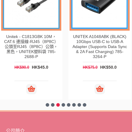
Unitek - C1813GBK 10M，
UNITEK A1048ABK (BLACK)
CAT.6 連接線-RJ45（8P8C）
10Gbps USB-C to USB-A
公頭至RJ45（8P8C）公頭，
Adapter (Supports Data Sync
黑色，UNITEK塑料袋 785-
& 2A Fast Charging) 785-
2688-P
3264-P
HK$45.0
HK$50.0
HK$90.0
HK$75.0
公司簡介