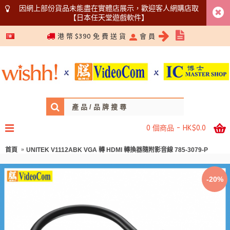
因網上部份貨品未能盡在實體店展示，歡迎客人網購店取
【日本任天堂遊戲軟件】
5366 1340
港 幣 $390 免 費 送 貨
會 員
0 個商品 - HK$0.0
首頁
UNITEK V1112ABK VGA 轉 HDMI 轉換器隨附影音線 785-3079-P
-20%