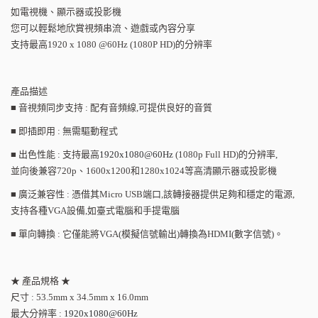
如電視機、顯示器或投影機
您可以輕鬆地欣賞視頻串流、遊戲或內容分享
支持最高
1920 x 1080 @60Hz (1080P HD)
的分辨率
產品描述
■
音視頻同步支持
:
配有音頻線
,
可提供良好的音質
■
即插即用
:
無需驅動程式
■
出色性能
:
支持最高
1920x1080@60Hz
(1080p Full HD)
的分辨率
,
並向後兼容
720p
、
1600x1200
和
1280x1024
等高清顯示器或投影機
■
廣泛兼容性
:
憑借其
Micro USB
端口
,
該轉接器提供足夠和穩定的電源
,
支持各種
VGA
設備
,
如臺式電腦和手提電腦
■
單向轉換
:
它僅能將
VGA(
模擬信號輸出
)
轉換為
HDMI(
數字信號
)
。
★
產品規格
★
尺寸
: 53.5mm x 34.5mm x 16.0mm
最大分辨率
:
1920x1080@60Hz