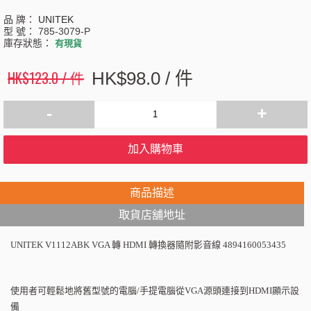
品 牌：
UNITEK
型 號：
785-3079-P
庫存狀態：
有現貨
HK$123.0 / 件
HK$98.0 / 件
-
+
加入購物車
商品描述
取貨店舖地址
UNITEK V1112ABK VGA
轉
HDMI
轉換器隨附影音線
4894160053435
使用者可輕鬆地將舊型號的電腦
/
手提電腦從
VGA
源頭連接到
HDMI
顯示設
備