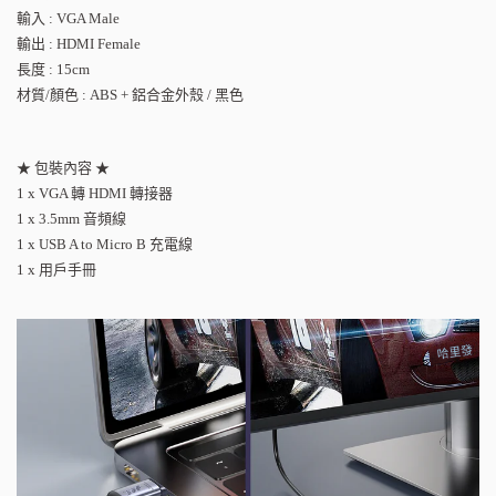
輸入
: VGA Male
輸出
: HDMI Female
長度
: 15cm
材質
/
顏色
: ABS +
鋁合金外殼
/
黑色
★
包裝內容
★
1 x VGA
轉
HDMI
轉接器
1 x 3.5mm
音頻線
1 x USB A to Micro B
充電線
1 x
用戶手冊