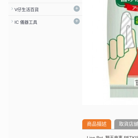
+
V仔生活百貨
+
IC 儀器工具
商品描述
取貨店
Lion Pet 獅王商事 PET