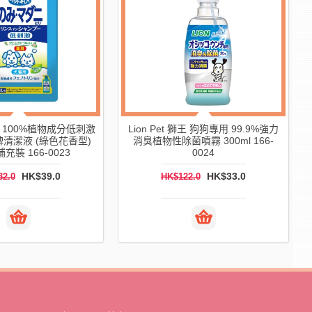
LION 獅王 SYSTEMA TOOTH
et 獅王 寵物布製品洗衣液
BRUSH 細齒潔電動牙刷替換刷頭超
 400g 166-0027
軟毛細毛
HK$32.0
HK$148.0
90.0
HK$199.0