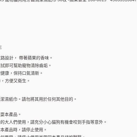
生
路設計， 帶著蘋果的香味。
擦拭即可幫助寵物清除齒垢。
齦健康，保持口氣清新。
巾，方便又衛生。
清潔濕紙巾。請勿將其用於任何其他目的。
。
玩耍本產品。
狗的大人們使用，請充分小心貓狗有機會咬到手指等意外。
扯本產品時，請停止使用。