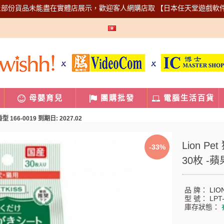
上部份貨品未能盡在實體店展示，歡迎客人網購店取
【日本任天堂遊戲軟
母嬰育兒
團購批發
電腦生活百貨
166-0019 到期日: 2027.02
Lion 
-33%
30枚 -蘋
品 牌：
LIO
型 號：
LPT
庫存狀態：