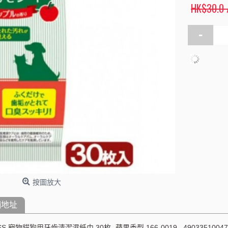
HK$30.0
-
按圖放大
舖地址
KISS 寵物貓狗用牙齒清潔濕紙巾 30枚 -蘋果香型 166-0019 490335100474