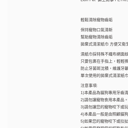
輕鬆清除寵物齒垢
保持寵物口氣清新
幫助寵物清除齒垢
拋棄式清潔紙巾 方便又衛
濕紙巾採特殊不織布網面紋
只要包裹在手指上，輕輕
防止牙菌斑沈積，維護牙
單次使用的拋棄式清潔紙
注意事項:
1)本產品為貓狗專用牙齒
2)請勿讓寵物食用本產品
3)請勿讓您的寵物咬下或
4)本產品一般是由照顧貓
5)如果您的寵物咬下或拉