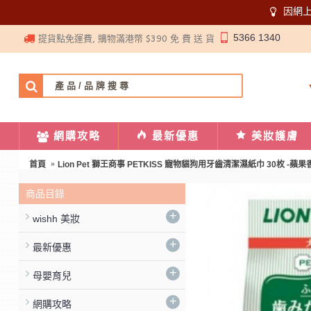
因網
5366 1340
提貨點免運費, 購物滿港幣 $390 免 費 送 貨
網購攻略
最新優惠
美妝護膚
首頁
Lion Pet 獅王商事 PETKISS 寵物貓狗用牙齒清潔濕紙巾 30枚 -蘋果香型 
商品目錄
+
wishh 美妝
+
最新優惠
+
母嬰育兒
+
網購攻略