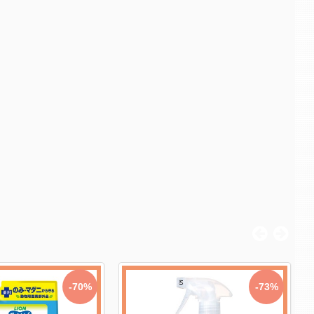
-64%
-26%