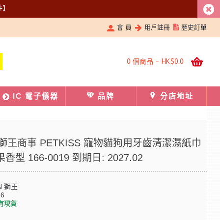
件】
會 員
用戶註冊
歷史訂單
0 個商品 - HK$0.0
IC 電子儀器
品牌
分店地址
Pet 獅王商事 PETKISS 寵物貓狗用牙齒清潔濕紙巾
果香型 166-0019 到期日: 2027.02
N 獅王
-6
有現貨