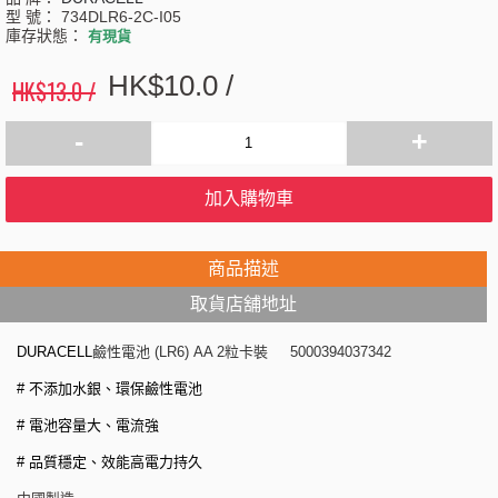
型 號：
734DLR6-2C-I05
庫存狀態：
有現貨
HK$10.0 /
HK$13.0 /
-
+
加入購物車
商品描述
取貨店舖地址
DURACELL
鹼性電池 (LR6) AA 2粒卡裝 5000394037342
#
不添加水銀、環保鹼性電池
#
電池容量大、電流強
#
品質穩定、效能高電力持久