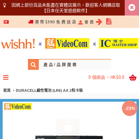
因網上部份貨品未能盡在實體店展示，歡迎客人網購店取
【日本任天堂遊戲軟件】
5366 1340
港 幣 $390 免 費 送 貨
會 員
0 個商品 - HK$0.0
首頁
DURACELL鹼性電池 (LR6) AA 2粒卡裝
-23%