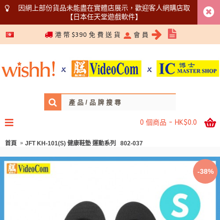
因網上部份貨品未能盡在實體店展示，歡迎客人網購店取
【日本任天堂遊戲軟件】
5366 1340
港 幣 $390 免 費 送 貨
會 員
0 個商品 - HK$0.0
首頁
JFT KH-101(S) 健康鞋墊 運動系列 802-037
-38%