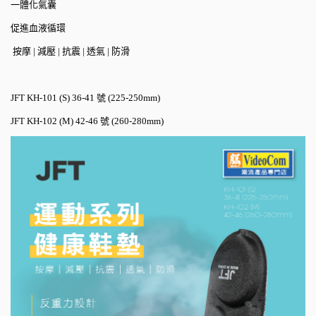
一體化氣囊
促進血液循環
按摩
|
減壓
|
抗震
|
透氣
|
防滑
JFT KH-101 (S) 36-41
號
(225-250mm)
JFT KH-102 (M) 42-46
號
(260-280mm)