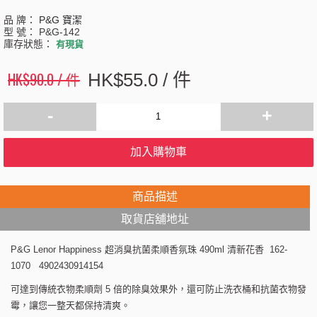
品 牌：
P&G 寶潔
型 號：
P&G-142
庫存狀態：
有現貨
HK$90.0 / 件
HK$55.0 / 件
-
+
加入購物車
商品描述
取貨店舖地址
P&G Lenor Happiness 超消臭抗菌柔順香氛珠 490ml 清新花香 162-
1070 4902430914154
可達到傳統衣物柔順劑 5 倍的除臭效果外，還可防止洗衣桶和抗菌衣物發
霉，讓您一整天都保持清爽。