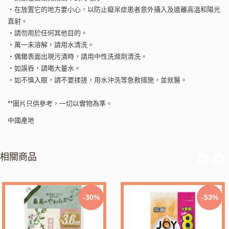
・在放置它的地方要小心，以防止癡呆症患者意外攝入及遠離高溫和陽光
直射。
・請勿用於任何其他目的。
・萬一未溶解，請用水清洗。
・偶爾表面出現污漬時，請用中性洗滌劑清洗。
・如誤吞，請喝大量水。
・如不慎入眼，請不要揉搓，用水沖洗等急救措施，並就醫。
**圖片只供參考，一切以實物為準。
中國產地
相關商品
-30%
-53%