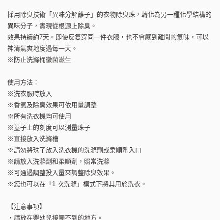
採用除臭技術「異味分解離子」的衣物除臭珠，轉化為另一種化學結構的
異味分子，實現從根源上除臭。
效果持續約7天。即使反复穿同一件衣服，也不會感到難聞的氣味，可以
神清氣爽地度過每一天。
※防止洗滌桶黴菌滋生
使用方法：
※洗衣服時放入
※香氣及除臭效果可依用量調整
※所有洗衣機均可使用
※蓋子上的刻度可以測量珠子
※直接放入洗滌槽
※請勿將珠子放入洗衣機的洗滌劑或柔順劑入口
※請放入洗滌劑和柔順劑，照常洗滌
※可通過調整投入量來調整除臭效果。
※您也可以在「1 次洗滌」模式下將其用於洗衣。
【注意事項】
・請放在嬰幼兒接觸不到的地方。