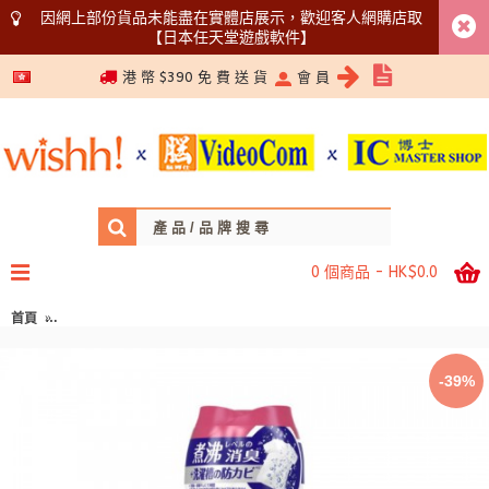
因網上部份貨品未能盡在實體店展示，歡迎客人網購店取
【日本任天堂遊戲軟件】
5366 1340
港 幣 $390 免 費 送 貨
會 員
0 個商品 - HK$0.0
首頁
P&G Lenor Happiness 超消臭抗菌柔順香氛珠 490ml 清新花香 162-1070
-39%