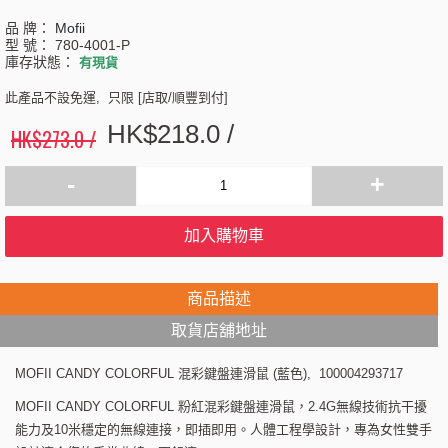
品 牌：
Mofii
型 號：
780-4001-P
庫存狀態：
有現貨
此產品不設免運, 只限 [店取/順豐到付]
HK$218.0 /
HK$273.0 /
-
+
加入購物車
商品描述
取貨店舖地址
MOFII CANDY COLORFUL 混彩鍵盤連滑鼠 (藍色), 100004293717
MOFII CANDY COLORFUL 粉紅混彩鍵盤連滑鼠，2.4G無線技術抗干擾
能力及10米穩定的無線連接，即插即用。人體工程學設計，專為女性雙手