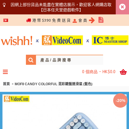
因網上部份貨品未能盡在實體店展示，歡迎客人網購店取
【日本任天堂遊戲軟件】
5366 1340
港 幣 $390 免 費 送 貨
會 員
0 個商品 - HK$0.0
首頁
MOFII CANDY COLORFUL 混彩鍵盤連滑鼠 (藍色)
-20%