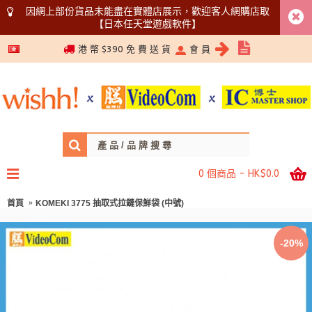
因網上部份貨品未能盡在實體店展示，歡迎客人網購店取
【日本任天堂遊戲軟件】
5366 1340
港 幣 $390 免 費 送 貨
會 員
0 個商品 - HK$0.0
首頁
KOMEKI 3775 抽取式拉鏈保鮮袋 (中號)
-20%