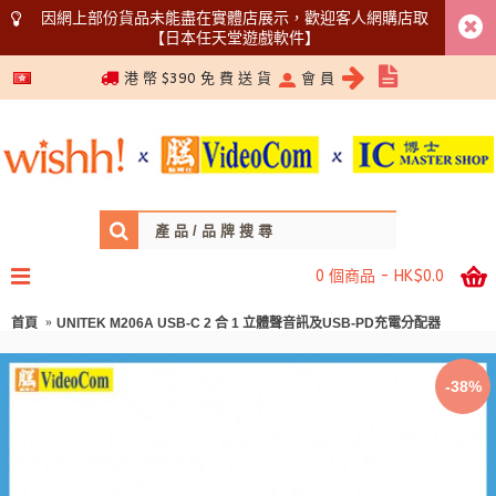
因網上部份貨品未能盡在實體店展示，歡迎客人網購店取
【日本任天堂遊戲軟件】
5366 1340
港 幣 $390 免 費 送 貨
會 員
0 個商品 - HK$0.0
首頁
UNITEK M206A USB-C 2 合 1 立體聲音訊及USB-PD充電分配器
-38%