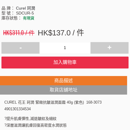
品 牌：
Curel 珂潤
型 號：
SDCUR-5
庫存狀態：
有現貨
HK$311.0 / 件
HK$137.0 / 件
-
+
加入購物車
商品描述
取貨店舖地址
CUREL 花王 珂潤 緊緻抗皺滋潤面霜 40g (紫色) 168-3073
4901301334534
?提升肌膚彈性,減退皺紋及細紋
?深層滋潤讓肌膚回復高密度水潤狀態