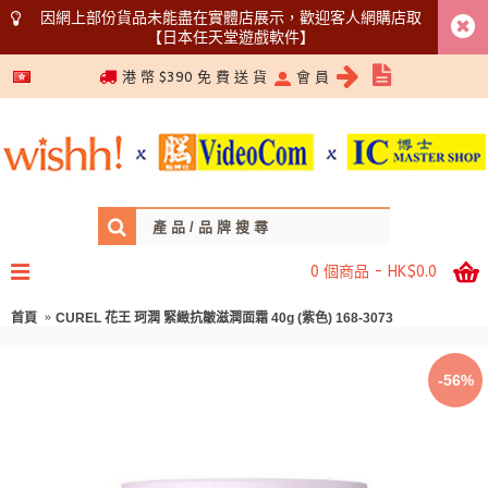
因網上部份貨品未能盡在實體店展示，歡迎客人網購店取
【日本任天堂遊戲軟件】
5366 1340
港 幣 $390 免 費 送 貨
會 員
0 個商品 - HK$0.0
首頁
CUREL 花王 珂潤 緊緻抗皺滋潤面霜 40g (紫色) 168-3073
-56%