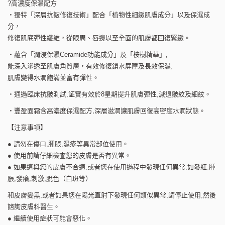
?高濃度保濕配方
‧獨特「深層抗皺修復技術」配合「植物性細緻肌膚成分」以及保濕成
分，
修復肌底彈性纖維，從眼周、唇邊以至全面的肌膚都回復緊緻。
‧蘊含「潤浸保濕Ceramide功能成分」及「桉樹精華」,
能深入滲透至肌膚角質層，有效修復鎖水屏障及長效保濕,
肌膚變得水潤飽滿並富有彈性。
‧通過臨床抗皺測試,証實有效於8星期提升肌膚彈性,減退皺紋及細紋。
‧豐盈面霜含高濃度保濕配方,深層滋潤讓肌膚回復高密度水潤狀態。
【注意事項】
● 請勿在傷口,腫脹,濕疹等異常部位使用。
● 使用前請仔細檢查您的皮膚是否有異常。
● 如果這與您的皮膚不合適,或者您在使用過程中發現任何異常,如發紅,腫
脹,發癢,刺激,脫色（白斑等）
和皮膚變黑,或者如果您在陽光直射下發現任何類似異常,請停止使用,然後
諮詢皮膚科醫生。
● 繼續使用症狀可能會惡化。