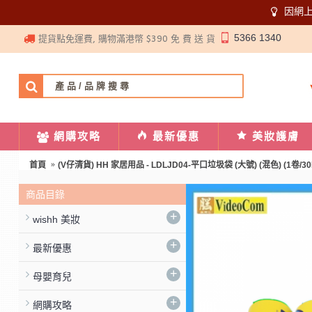
因網
5366 1340
提貨點免運費, 購物滿港幣 $390 免 費 送 貨
網購攻略
最新優惠
美妝護膚
首頁
(V仔清貨) HH 家居用品 - LDLJD04-平口垃圾袋 (大號) (混色) (1卷/30
商品目錄
+
wishh 美妝
+
最新優惠
+
母嬰育兒
+
網購攻略