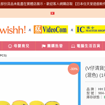
上部份貨品未能盡在實體店展示，歡迎客人網購店取
【日本任天堂遊戲軟
母嬰育兒
團購批發
電腦生活百貨
PCS)
(V仔清貨)
-33%
(混色) (1
品 牌：
HH
型 號：
984
庫存狀態：