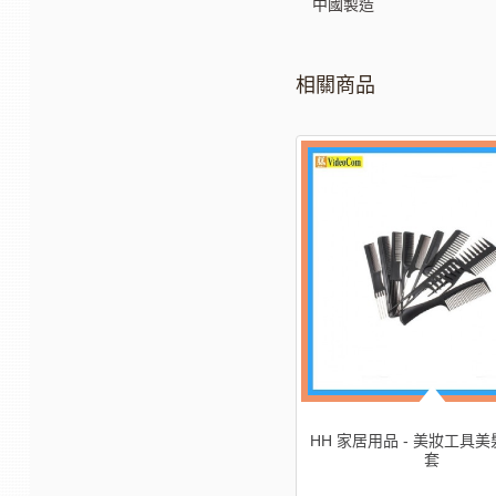
中國製造
相關商品
-20%
HH 家居用品 - 好蝶牌4號別針
HH 家居用品 - 美妝工具美
(500PCS/BOX)
套