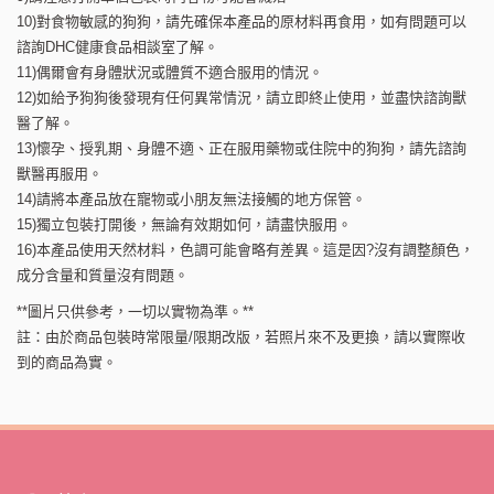
10)對食物敏感的狗狗，請先確保本產品的原材料再食用，如有問題可以
諮詢DHC健康食品相談室了解。
11)偶爾會有身體狀況或體質不適合服用的情況。
12)如給予狗狗後發現有任何異常情況，請立即終止使用，並盡快諮詢獸
醫了解。
13)懷孕、授乳期、身體不適、正在服用藥物或住院中的狗狗，請先諮詢
獸醫再服用。
14)請將本產品放在寵物或小朋友無法接觸的地方保管。
15)獨立包裝打開後，無論有效期如何，請盡快服用。
16)本產品使用天然材料，色調可能會略有差異。這是因?沒有調整顏色，
成分含量和質量沒有問題。
**圖片只供參考，一切以實物為準。**
註：由於商品包裝時常限量/限期改版，若照片來不及更換，請以實際收
到的商品為實。