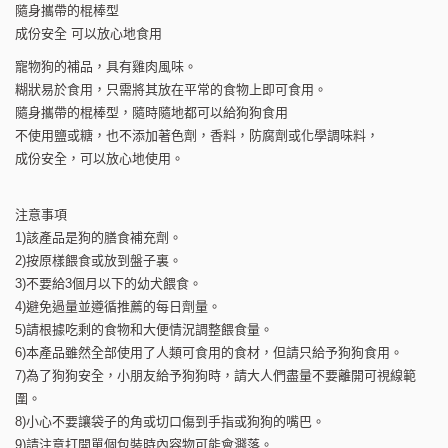
隨身攜帶的棍棒型
成份安全 可以放心地食用
寵物狗的補品，具有雞肉風味。
糊狀易於食用，只需將其放在平常的食物上即可食用。
隨身攜帶的棍棒型，隨時隨地都可以給狗狗食用
不使用鹽或糖，也不添加著色劑，香料，防腐劑或化學調味料，
成份安全，可以放心地使用。
注意事項
1)該產品是狗的膳食補充劑。
2)按原樣餵食或放到盤子裏。
3)不要給3個月以下的幼犬餵食。
4)避免過量並遵循推薦的每日劑量。
5)請根據吃剩的食物和大便情況調整餵食量。
6)本產品雖然全部使用了人類可食用的食材，但請只給予狗狗食用。
7)為了狗狗安全，小朋友給予狗狗時，請大人們盡量不要離開可視線範
圍。
8)小心不要讓袋子的角或切口傷到手指或狗狗的嘴巴。
9)請注意打開單個包裝時內容物可能會濺落。