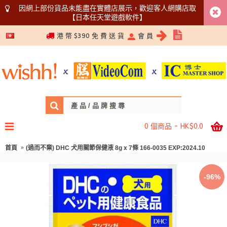
因網上部份貨品未能盡在實體店展示，歡迎客人網購店取
【日本任天堂遊戲軟件】
5366 1340
港 幣 $390 免 費 送 貨
會 員
0 個商品 - HK$0.0
首頁
(過而不棄) DHC 犬用關節保健液 8g x 7條 166-0035 EXP:2024.10
-96%