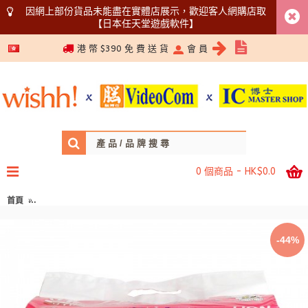
因網上部份貨品未能盡在實體店展示，歡迎客人網購店取
【日本任天堂遊戲軟件】
5366 1340
港 幣 $390 免 費 送 貨
會 員
0 個商品 - HK$0.0
首頁
LION 獅王 PET 寵物專用 史奴比消臭尿墊 尿布墊 60x45cm 31片入 薰衣草香 
-44%