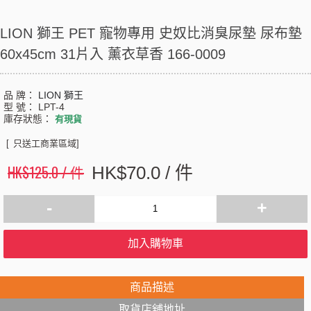
LION 獅王 PET 寵物專用 史奴比消臭尿墊 尿布墊
60x45cm 31片入 薰衣草香 166-0009
品 牌：
LION 獅王
型 號：
LPT-4
庫存狀態：
有現貨
[
只送工商業區域]
HK$125.0 / 件
HK$70.0 / 件
-
+
加入購物車
商品描述
取貨店舖地址