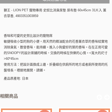
獅王 - LION PET 寵物專用 史奴比消臭尿墊 尿布墊 60x45cm 31片入 薰
衣草香, 4903351003859
香味和可愛的史努比設計的寵物席
敏捷吸收小型的狗的小便。用天然的精油配合的花香薰衣草的香味結實地
消除臭氣，散發香味，能持續。進入小狗愛好的葉的香味。在在正用可愛
的SNOOPY的設計席鋪的時候，交換的時候在快樂的心情。<寬大的尺寸
>60*45cm
使用方法：把設計面換成上邊，折疊線在供廁所的地方或者廁所使用的托
盤增長，禮貌地展開，請鋪。
產品原產地: 日本
相關商品