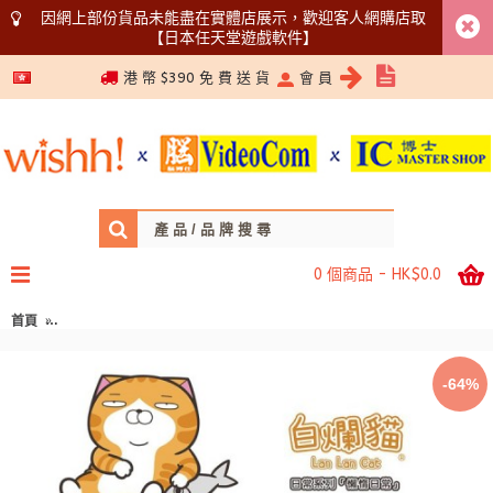
因網上部份貨品未能盡在實體店展示，歡迎客人網購店取
【日本任天堂遊戲軟件】
5366 1340
港 幣 $390 免 費 送 貨
會 員
0 個商品 - HK$0.0
首頁
(盤點激減) SAVEWO X 白爛貓 日常系列「懶惰日常」3D Mask 超立體口罩 一
-64%