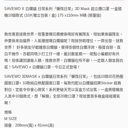
SAVEWO X 白爛貓 日常系列「懶惰日常」3D Mask 超立體口罩 一盒隨
機10個款式 (10片獨立包裝 / 盒) 175 x110mm M碼 (限量版)
救世寓意拯救世界，咁重要嘅任務梗係唔好有豬隊友，咁如果係貓隊友，
仲要係來自貓界，人氣爆燈嘅白爛貓呢？咁就快啲埋位，一齊出發，拯救
世界！ 好多朋友仔都鍾意白爛貓，覺得佢個性白爛浮誇，極度自戀，直
白不做作，亦都同唔少打工仔一樣，最討厭星期一⋯呢點小編都好有共
鳴！但係講到護衛人類，挽救世界，白爛貓在所不辭，一定跟人類並肩抗
疫！SAVEWO x 白爛貓口罩，今日正式登場！
SAVEWO 3DMASK x 白爛貓日常系列「懶惰日常」，包括10款印花熱壓
圖案口罩+ 10款純白熱壓圖案口罩，每款均配以白爛貓招牌Sticker 經典
對白，定能令你會心微笑！系列更破天荒以盲盒方式出售，一盒將隨機放
入其中10個款式，想「解鎖」全部20款口罩？咁就要買多幾盒碰碰運氣
喇！
規格
M SIZE
摺疊 : 208mm(寬) x 81mm(高)