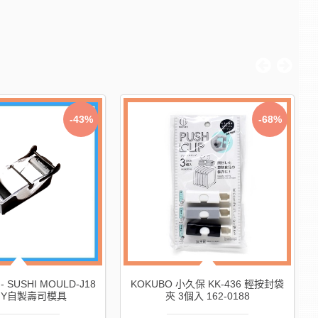
-68%
-51%
KOKUBO
36 輕按封袋
KOKUBO 小久保 豆腐切丁器 162-
菜水果新鮮持久
188
0317