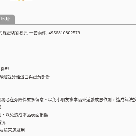
舖地址
 花式雞蛋切割模具 一套兩件, 4956810802579
做造型
輕鬆就分離蛋白與蛋黃部份
家長務必在旁陪伴並多留意。以免小朋友拿本品來遊戲或惡作劇，造成無法
處
刷具，以免造成本品表面損傷
清洗
朋友拿來遊戲用