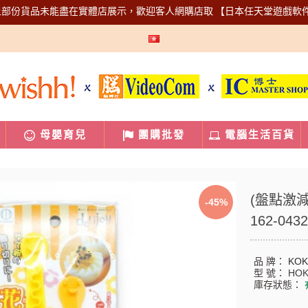
上部份貨品未能盡在實體店展示，歡迎客人網購店取
【日本任天堂遊戲軟
母嬰育兒
團購批發
電腦生活百貨
(盤點激減
-45%
162-0432
品 牌：
KO
型 號：
HOK
庫存狀態：