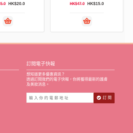
.0
HK$17.0
HK$35.0
HK
訂閱電子快報
想知道更多優惠資訊？
透過訂閱我們的電子快報，你將獲得最新的護膚
及美妝消息。
訂 閱