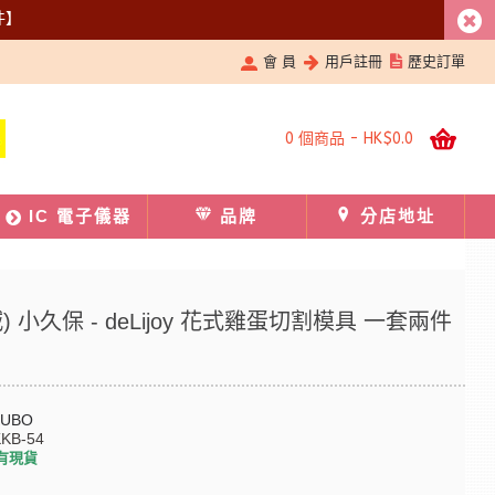
件】
會 員
用戶註冊
歷史訂單
0 個商品 - HK$0.0
IC 電子儀器
品牌
分店地址
) 小久保 - deLijoy 花式雞蛋切割模具 一套兩件
KUBO
KB-54
有現貨