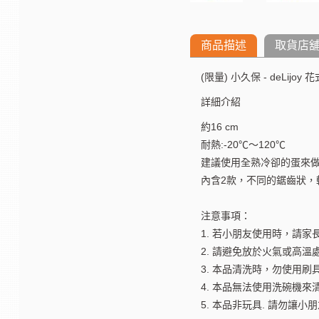
商品描述
取貨店
(限量) 小久保 - deLijoy
詳細介紹
約16 cm
耐熱:-20℃〜120℃
建議使用全熟冷卻的蛋來
內含2款，不同的鋸齒狀，
注意事項：
1. 若小朋友使用時，請
2. 請避免放於火氣或高溫
3. 本品清洗時，勿使用
4. 本品無法使用洗碗機來
5. 本品非玩具. 請勿讓小