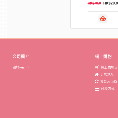
HK$28.0
HK$12.0
HK$70.0
HK$20.0
公司簡介
網上購物
關於wishh!
網上購物流
分店地址
換貨及退貨
付款方式