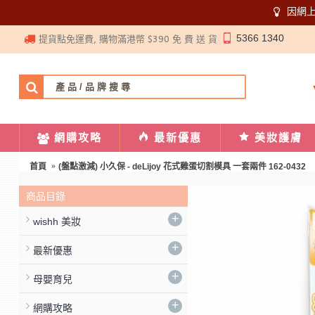
因網
5366 1340
提貨點免運費, 購物滿港幣 $390 免 費 送 貨
網購攻略
最新優惠
美妝護膚
首頁
(盤點激減) 小久保 - deLijoy 花式雞蛋切割模具 一套兩件 162-0432
商品目錄
+
wishh 美妝
+
最新優惠
+
母嬰育兒
+
網購攻略