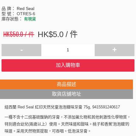
品 牌：
Red Seal
型 號：
OTRES-6
庫存狀態：
有現貨
HK$50.0 / 件
HK$5.0 / 件
-
+
加入購物車
商品描述
取貨店舖地址
紐西蘭 Red Seal 紅印天然兒童泡泡糖味牙膏 75g, 9415591240617
一種不含十二烷基硫酸鈉的牙膏，不添加氟化物和其他刺激性化學物質，
特別適合幼兒(兩歲以上）使用。天然味道和甜味。桃子和香蕉'泡泡糖'的
味道。采用天然物質提取，可吞咽。低泡沫牙膏。