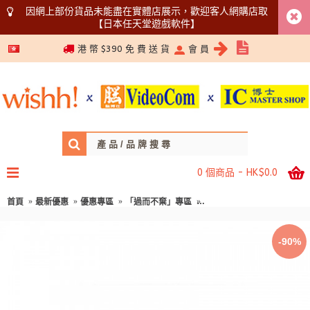
因網上部份貨品未能盡在實體店展示，歡迎客人網購店取
【日本任天堂遊戲軟件】
5366 1340
港 幣 $390 免 費 送 貨
會 員
0 個商品 - HK$0.0
首頁
最新優惠
優惠專區
「過而不棄」專區
(過而不棄) 紐西蘭 Red Sea
-90%