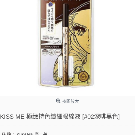
按圖放大
KISS ME 極緻持色纖細眼線液 [#02深啡黑色]
品 牌：
KISS ME 奇士美