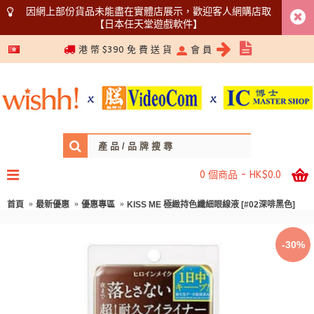
因網上部份貨品未能盡在實體店展示，歡迎客人網購店取
【日本任天堂遊戲軟件】
5366 1340
港 幣 $390 免 費 送 貨
會 員
0 個商品 - HK$0.0
首頁
最新優惠
優惠專區
KISS ME 極緻持色纖細眼線液 [#02深啡黑色]
-30%