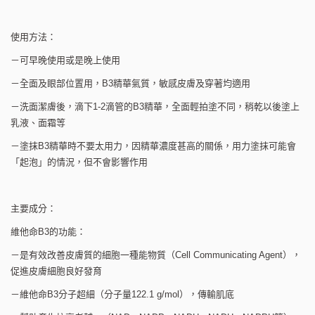
使用方法：
－可早晚使用或是晚上使用
－全面及眼部位置用，B3精華氣質，敏感皮膚及穿著均適用
－洗面潔膚後，滴下1-2滴管的B3精華，全面輕拍塗不同，稍乾以後塗上
乳液、面霜等
－塗抹B3精華時不要太用力，因精華濃度甚高的關係，用力塗抹可能會
「起泡」的情況，但不會影響作用
主要成分：
維他命B3的功能：
－是有效改善皮膚質的細胞一種能物質（Cell Communicating Agent），
促進皮膚細胞良好發育
－維他命B3分子超細（分子量122.1 g/mol），傳輸肌底