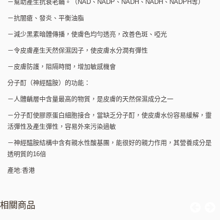
－幫助產生抗衰老輔。（NAD、NADP、NADH、NADH、NADPH等）
－抗闇瘡、發炎、平衡油脂
－減少黑素暗體傳播，使膚色均勻透亮，改善色斑、啞光
－令皮膚產生天然保濕因子，使皮膚水分潤有彈性
－皮膚防護，阻隔時間，增加敏感機會
分子酊（神經醯胺）的功能：
－人體齲層中含量最高的物質，是皮膚的天然保濕成分之一
－分子酊使膠原蛋白細胞接合，當缺乏分子酊，使皮膚水份容易緩解，靈
活彈性及產生彈性，容易外來污染過敏
－神經醯胺結構中含有親水性酸基團，能很好的親力作用，其營養成分是
透明質的16倍
產地:香港
相關商品