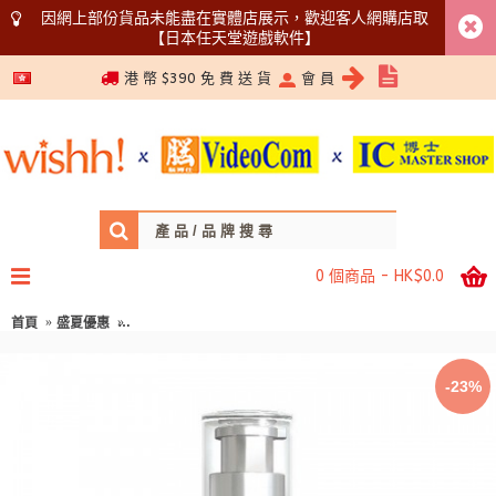
因網上部份貨品未能盡在實體店展示，歡迎客人網購店取
【日本任天堂遊戲軟件】
5366 1340
港 幣 $390 免 費 送 貨
會 員
0 個商品 - HK$0.0
首頁
盛夏優惠
Phyto Lab 高濃度15%維他命B3美肌秀秀精華 (保濕/ 透亮/ 彈性
-23%