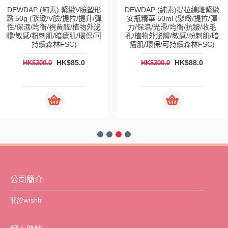
DEWDAP (純素) 緊緻V臉塑形
DEWDAP (純素)提拉線雕緊緻
霜 50g (緊緻/V臉/提拉/提升/彈
安瓶精華 50ml (緊緻/提拉/彈
性/保濕/均衡/視黃醛/植物外泌
力/保濕/光滑/均衡/抗皺/收毛
體/敏感/粉刺肌/暗瘡肌/環保/可
孔/植物外泌體/敏感/粉刺肌/暗
持續森林FSC)
瘡肌/環保/可持續森林FSC)
HK$85.0
HK$88.0
HK$300.0
HK$300.0
公司簡介
關於wishh!