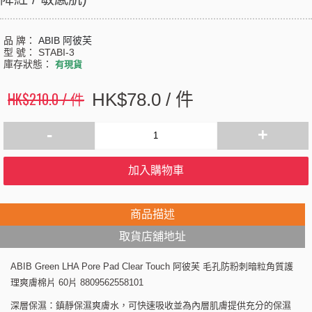
品 牌：
ABIB 阿彼芙
型 號：
STABI-3
庫存狀態：
有現貨
HK$210.0 / 件
HK$78.0 / 件
-
+
加入購物車
商品描述
取貨店舖地址
ABIB Green LHA Pore Pad Clear Touch 阿彼芙 毛孔防粉刺暗粒角質護
理爽膚棉片 60片 8809562558101
深層保濕：鎮靜保濕爽膚水，可快速吸收並為內層肌膚提供充分的保濕