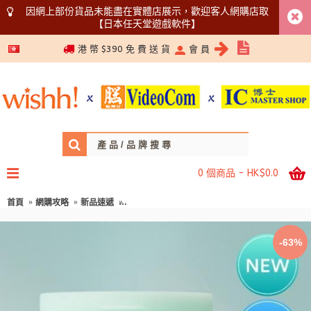
因網上部份貨品未能盡在實體店展示，歡迎客人網購店取
【日本任天堂遊戲軟件】
5366 1340
港 幣 $390 免 費 送 貨
會 員
0 個商品 - HK$0.0
首頁
網購攻略
新品速遞
ABIB 阿彼芙 毛孔防粉刺暗粒角質護理爽膚棉片 60片 (去角
-63%