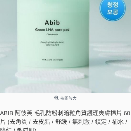
按圖放大
ABIB 阿彼芙 毛孔防粉刺暗粒角質護理爽膚棉片 60
片 (去角質 / 去皮脂 / 舒緩 / 無刺激 / 鎮定 / 補水 /
降紅 / 敏感肌)