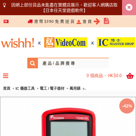
因網上部份貨品未能盡在實體店展示，歡迎客人網購店取
【日本任天堂遊戲軟件】
5366 1340
港 幣 $390 免 費 送 貨
會 員
0 個商品 - HK$0.0
首頁
IC 儀器工具
電工 / 電子器材
萬用錶
[只限Wishh outlet取] TE
-42%