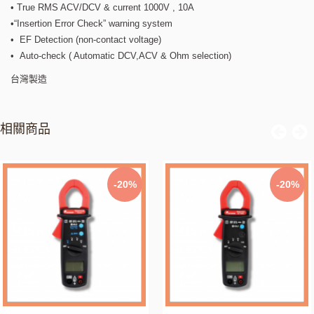
• True RMS ACV/DCV & current 1000V , 10A
•“Insertion Error Check” warning system
• EF Detection (non-contact voltage)
• Auto-check ( Automatic DCV,ACV & Ohm selection)
台灣製造
相關商品
-20%
-20%