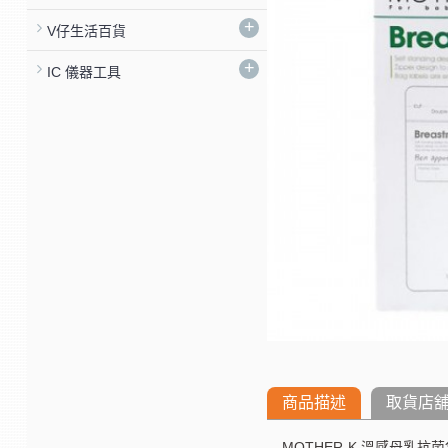
+
V仔生活百貨
+
IC 儀器工具
商品描述
取貨店
MOTHER-K 溫感母乳抗菌袋 2